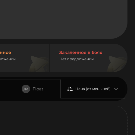
нное
Закаленное в боях
ложений
Нет предложений
Float
Цена (от меньшей)
До