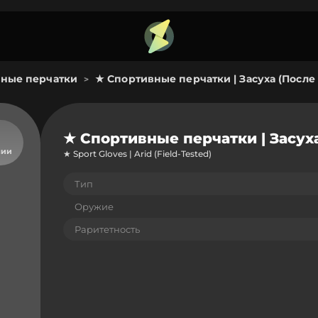
ные перчатки
★ Спортивные перчатки | Засуха (Посл
>
★ Спортивные перчатки | Засух
чии
★ Sport Gloves | Arid (Field-Tested)
Тип
Оружие
Раритетность