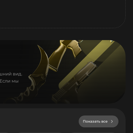
шний вид.
«Если мы
Показать все