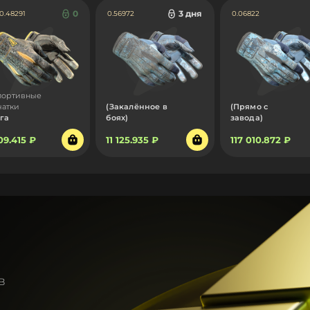
0
3 дня
 0.48291
0.56972
0.06822
портивные
чатки
(Закалённое в
(Прямо с
га
боях)
завода)
309.415 ₽
11 125.935 ₽
117 010.872 ₽
в