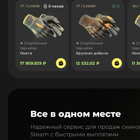
5 часов
0
FT / 0.29358
FT / 0.26639
BS /
★ Спортивные
★ Спортивные
★ С
перчатки
перчатки
пер
Омега
Крупная добыча
Оме
17 909.929 ₽
12 532.02 ₽
11 
Все в одном месте
Надежный сервис для продаж скино
Steam с быстрыми выплатами