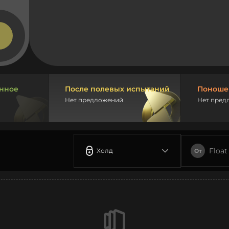
нное
После полевых испытаний
Поноше
Нет предложений
Нет пред
Float
Холд
От