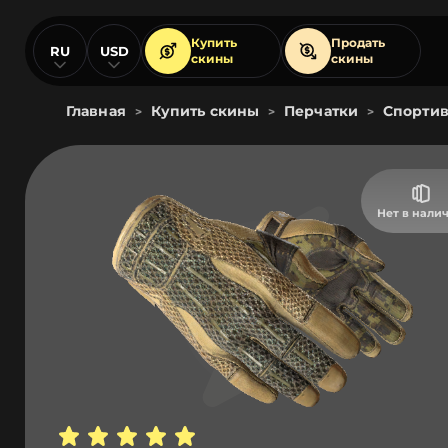
Купить
Продать
RU
USD
скины
скины
Главная
Купить скины
Перчатки
Спортив
>
>
>
Нет в нали