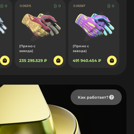
0
0
0
0.06315
0.06367
(Прямо с
(Прямо с
завода)
завода)
235 295.529 ₽
491 940.454 ₽
Как работает?