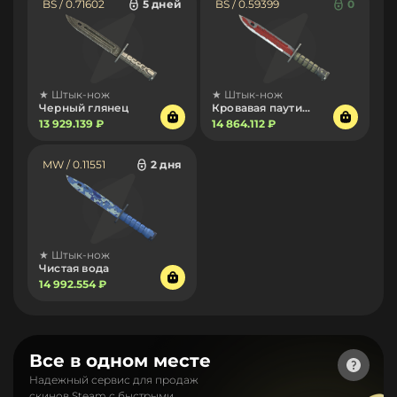
BS / 0.71602
5 дней
BS / 0.59399
0
★ Штык-нож
★ Штык-нож
Черный глянец
Кровавая паутина
13 929.139 ₽
14 864.112 ₽
MW / 0.11551
2 дня
★ Штык-нож
Чистая вода
14 992.554 ₽
Все в одном месте
Надежный сервис для продаж
скинов Steam с быстрыми