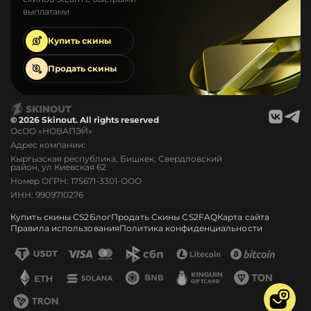
выплатами
Купить
скины
Продать
скины
© 2026 Skinout. All rights reserved
ОсОО «НОВАПЭЙ»
Адрес компании:
Кыргызская республика, Бишкек, Свердловский
район, ул Киевская 62
Номер ОГРН: 175671-3301-ООО
ИНН: 9909710276
Купить скины CS2
Блог
Продать Скины CS2
FAQ
Карта сайта
Правила использования
Политика конфиденциальности