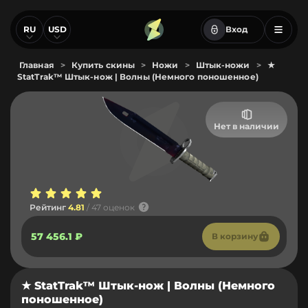
RU
USD
Вход
Главная
>
Купить скины
>
Ножи
>
Штык-ножи
>
★
StatTrak™ Штык-нож | Волны (Немного поношенное)
Нет в наличии
Рейтинг
4.81
/ 47 оценок
57 456.1 ₽
В корзину
★ StatTrak™ Штык-нож | Волны (Немного
поношенное)