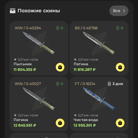
Похожие скины
Все
WW / 0.40294
0
BS / 0.45768
0
★ Штык-нож
★ Штык-нож
Пыльник
Патина
11 804.355 ₽
11 816.287 ₽
WW / 0.40027
0
FT / 0.16214
3 дня
★ Штык-нож
★ Штык-нож
Патина
Чистая вода
12 845.951 ₽
12 955.301 ₽