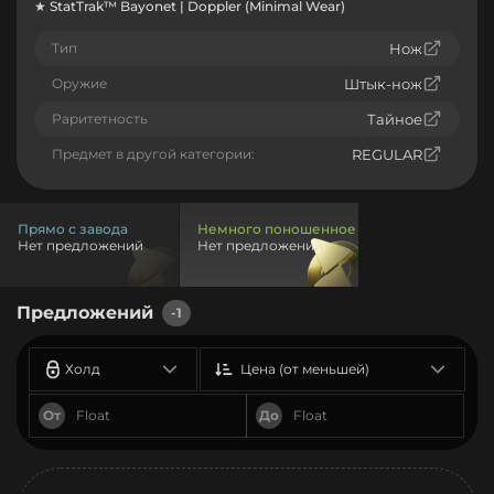
★ StatTrak™ Bayonet | Doppler (Minimal Wear)
Тип
Нож
Оружие
Штык-нож
Раритетность
Тайное
Предмет в другой категории:
REGULAR
Прямо с завода
Немного поношенное
Нет предложений
Нет предложений
Предложений
-1
Холд
Цена (от меньшей)
От
До