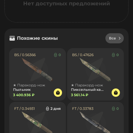
Нет доступных предложений
Похожие скины
Все
BS / 0.56366
0
BS / 0.47626
0
★ Паракорд-нож
★ Паракорд-нож
Пыльник
Пиксельный камуфляж «Лес»
3 400.936 ₽
3 561.14 ₽
FT / 0.34931
2 дня
FT / 0.33783
0