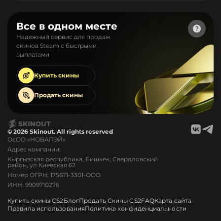
Все в одном месте
Надежный сервис для продаж
скинов Steam с быстрыми
выплатами
Купить
скины
Продать
скины
© 2026 Skinout. All rights reserved
ОсОО «НОВАПЭЙ»
Адрес компании:
Кыргызская республика, Бишкек, Свердловский
район, ул Киевская 62
Номер ОГРН: 175671-3301-ООО
ИНН: 9909710276
Купить скины CS2
Блог
Продать Скины CS2
FAQ
Карта сайта
Правила использования
Политика конфиденциальности