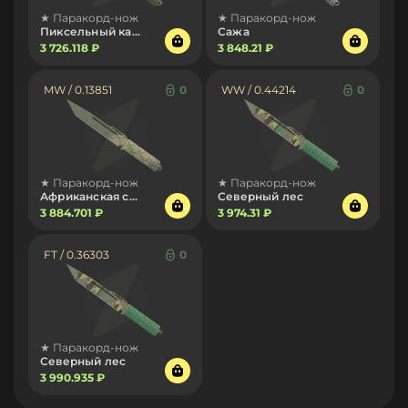
★ Паракорд-нож
★ Паракорд-нож
Пиксельный камуфляж «Лес»
Сажа
3 726.118 ₽
3 848.21 ₽
MW / 0.13851
0
WW / 0.44214
0
★ Паракорд-нож
★ Паракорд-нож
Африканская сетка
Северный лес
3 884.701 ₽
3 974.31 ₽
FT / 0.36303
0
★ Паракорд-нож
Северный лес
3 990.935 ₽