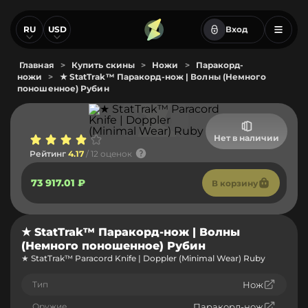
RU
USD
Вход
Главная
>
Купить скины
>
Ножи
>
Паракорд-
ножи
>
★ StatTrak™ Паракорд-нож | Волны (Немного
поношенное) Рубин
Нет в наличии
Рейтинг
4.17
/ 12 оценок
73 917.01 ₽
В корзину
★ StatTrak™ Паракорд-нож | Волны
(Немного поношенное) Рубин
★ StatTrak™ Paracord Knife | Doppler (Minimal Wear) Ruby
Тип
Нож
Оружие
Паракорд-нож