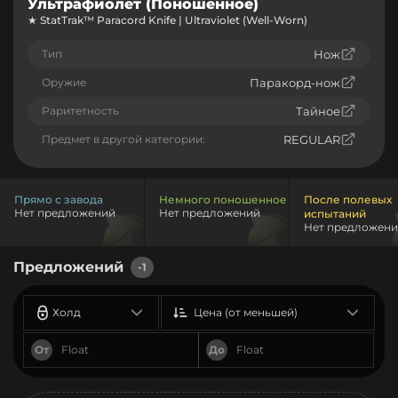
Ультрафиолет (Поношенное)
★ StatTrak™ Paracord Knife | Ultraviolet (Well-Worn)
Тип
Нож
Оружие
Паракорд-нож
Раритетность
Тайное
Предмет в другой категории:
REGULAR
Прямо с завода
Немного поношенное
После полевых
Нет предложений
Нет предложений
испытаний
Нет предложен
Предложений
-1
Холд
Цена (от меньшей)
От
До