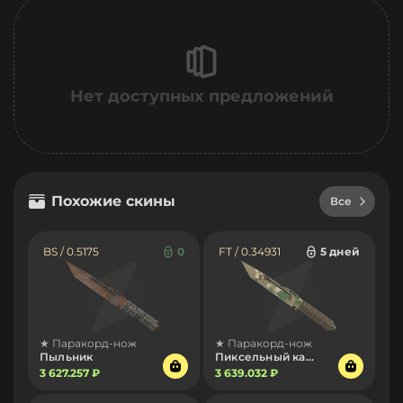
Нет доступных предложений
Похожие скины
Все
BS / 0.5175
0
FT / 0.34931
5 дней
★ Паракорд-нож
★ Паракорд-нож
Пыльник
Пиксельный камуфляж «Лес»
3 627.257 ₽
3 639.032 ₽