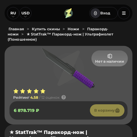
RU
USD
Вход
Главная
>
Купить скины
>
Ножи
>
Паракорд-
ножи
>
★ StatTrak™ Паракорд-нож | Ультрафиолет
(Поношенное)
Нет в наличии
Рейтинг
4.58
/ 12 оценок
6 878.719 ₽
В корзину
★ StatTrak™ Паракорд-нож |