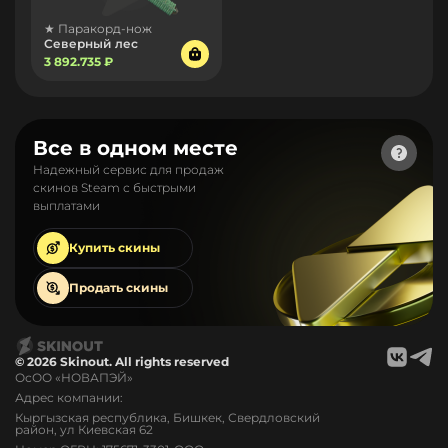
★ Паракорд-нож
Северный лес
3 892.735 ₽
Все в одном месте
Надежный сервис для продаж
скинов Steam с быстрыми
выплатами
Купить
скины
Продать
скины
© 2026 Skinout. All rights reserved
ОсОО «НОВАПЭЙ»
Адрес компании:
Кыргызская республика, Бишкек, Свердловский
район, ул Киевская 62