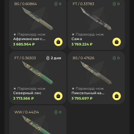
BS / 0.60864
0
FT / 0.33783
0
★ Паракорд-нож
★ Паракорд-нож
Африканская сетка
Сажа
3 685.964 ₽
3 769.224 ₽
FT / 0.36303
2 дня
BS / 0.47626
0
★ Паракорд-нож
★ Паракорд-нож
Северный лес
Пиксельный камуфляж «Лес»
3 773.566 ₽
3 795.697 ₽
WW / 0.44214
0