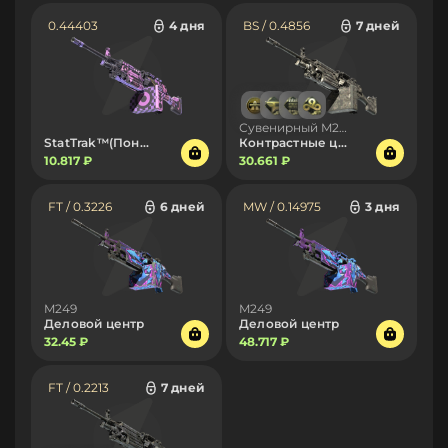
0.44403
4 дня
BS / 0.4856
7 дней
Сувенирный M249
StatTrak™(Поношенное)
Контрастные цвета
10.817 ₽
30.661 ₽
FT / 0.3226
6 дней
MW / 0.14975
3 дня
M249
M249
Деловой центр
Деловой центр
32.45 ₽
48.717 ₽
FT / 0.2213
7 дней