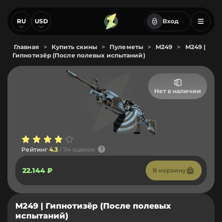
RU
USD
Вход
Главная
>
Купить скины
>
Пулеметы
>
M249
>
M249 |
Гипнотизёр (После полевых испытаний)
Нет в наличии
Рейтинг
4.3
/ 114 оценок
22.144 ₽
В корзину
M249 | Гипнотизёр (После полевых
испытаний)