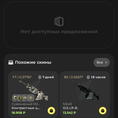
Нет доступных предложений
Похожие скины
Все
FT / 0.37767
7 дней
BS / 0.62677
18 часов
Сувенирный M249
M249
Контрастные цвета
O.S.I.P.R.
18.908 ₽
13.542 ₽