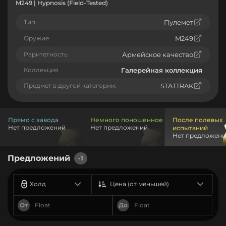
M249 | Hypnosis (Field-Tested)
Тип
Пулемет
Оружие
M249
Раритетность
Армейское качество
Коллекция
Галерейная коллекция
Предмет в другой категории:
STATTRAK
Прямо с завода
Немного поношенное
После полевых
Нет предложений
Нет предложений
испытаний
Нет предложен
Предложений
-1
Холд
Цена (от меньшей)
От
До