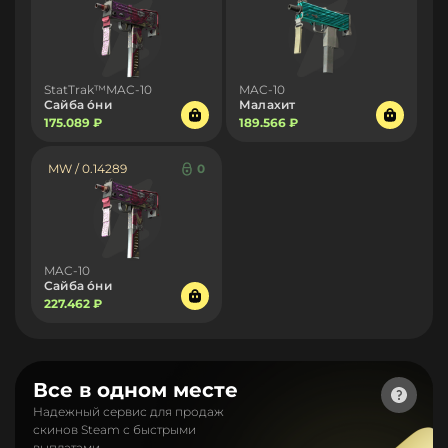
StatTrak™MAC-10
MAC-10
Сайба о́ни
Малахит
175.089 ₽
189.566 ₽
MW / 0.14289
0
MAC-10
Сайба о́ни
227.462 ₽
Все в одном месте
Надежный сервис для продаж
скинов Steam с быстрыми
выплатами