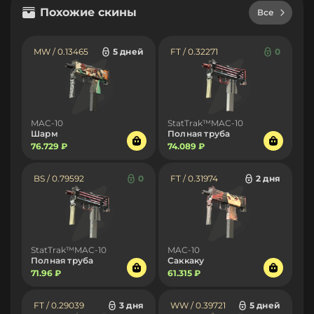
Похожие скины
Все
MW / 0.13465
5 дней
FT / 0.32271
0
MAC-10
StatTrak™MAC-10
Шарм
Полная труба
76.729 ₽
74.089 ₽
BS / 0.79592
0
FT / 0.31974
2 дня
StatTrak™MAC-10
MAC-10
Полная труба
Саккаку
71.96 ₽
61.315 ₽
FT / 0.29039
3 дня
WW / 0.39721
5 дней