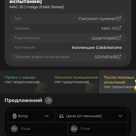
испытаний)
MAC-10 | Indigo (Field-Tested)
Тип
Пистолет-пулемет
Оружие
MAC-10
Раритетность
Ширпотреб
Коллекция
Коллекция Cobblestone
Предмет в другой категории:
SOUVENIR
Прямо с завода
Немного поношенное
После полевых
Нет предложений
Нет предложений
испытаний
Нет предложен
Предложений
-1
Холд
Цена (от меньшей)
От
До