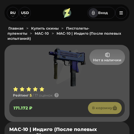
RU
USD
Вход
Главная
>
Купить скины
>
Пистолеты-
пулеметы
>
MAC-10
>
MAC-10 | Индиго (После полевых
испытаний)
Нет в наличии
Рейтинг
5
/ 17 оценок
171.172 ₽
В корзину
MAC-10 | Индиго (После полевых