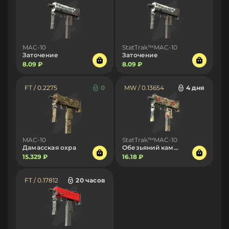
MAC-10
StatTrak™MAC-10
Заточение
Заточение
8.09 ₽
8.09 ₽
FT / 0.2275
0
MW / 0.13654
4 дня
MAC-10
StatTrak™MAC-10
Дамасская охра
Обезьяний камуфляж
15.329 ₽
16.18 ₽
FT / 0.17812
20 часов