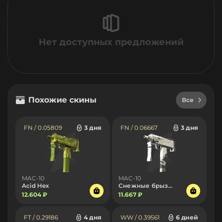
Нет доступных предложений
Похожие скины
Все
FN / 0.05809
3 дня
FN / 0.06667
3 дня
MAC-10
MAC-10
Acid Hex
Снежные брызги
12.604 ₽
11.667 ₽
FT / 0.29186
4 дня
WW / 0.39561
6 дней