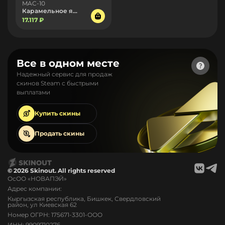
MAC-10
Карамельное яблоко
17.117 ₽
Все в одном месте
Надежный сервис для продаж
скинов Steam с быстрыми
выплатами
Купить
скины
Продать
скины
© 2026 Skinout. All rights reserved
ОсОО «НОВАПЭЙ»
Адрес компании:
Кыргызская республика, Бишкек, Свердловский
район, ул Киевская 62
Номер ОГРН: 175671-3301-ООО
ИНН: 9909710276