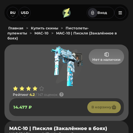
RU
USD
Вход
Главная
>
Купить скины
>
Пистолеты-
пулеметы
>
MAC-10
>
MAC-10 | Пискля (Закалённое в
боях)
Нет в наличии
Рейтинг
4.2
/ 147 оценок
14.477 ₽
В корзину
MAC-10 | Пискля (Закалённое в боях)