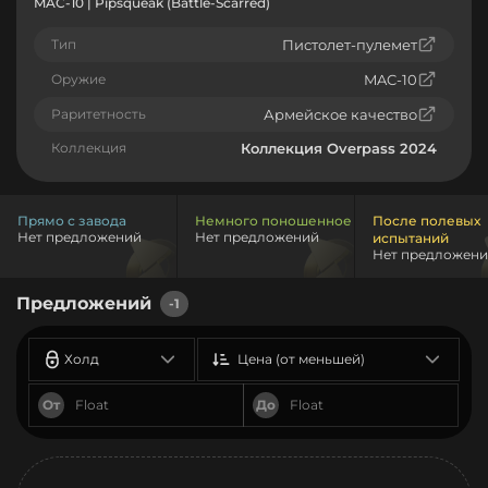
MAC-10 | Pipsqueak (Battle-Scarred)
Тип
Пистолет-пулемет
Оружие
MAC-10
Раритетность
Армейское качество
Коллекция
Коллекция Overpass 2024
Прямо с завода
Немного поношенное
После полевых
Нет предложений
Нет предложений
испытаний
Нет предложен
Предложений
-1
Холд
Цена (от меньшей)
От
До