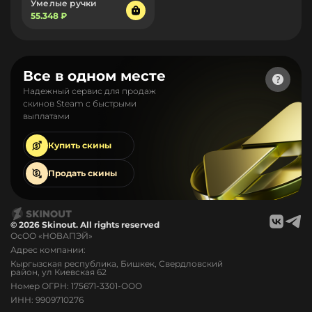
Умелые ручки
55.348 ₽
Все в одном месте
Надежный сервис для продаж
скинов Steam с быстрыми
выплатами
Купить
скины
Продать
скины
© 2026 Skinout. All rights reserved
ОсОО «НОВАПЭЙ»
Адрес компании:
Кыргызская республика, Бишкек, Свердловский
район, ул Киевская 62
Номер ОГРН: 175671-3301-ООО
ИНН: 9909710276