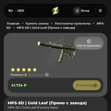
RU
USD
Вход
Главная
>
Купить скины
>
Пистолеты-пулеметы
>
MP5-
SD
>
MP5-SD | Gold Leaf (Прямо с завода)
Нет в наличии
Рейтинг
5
/ 31 оценок
41.724 ₽
В корзину
MP5-SD | Gold Leaf (Прямо с завода)
MP5-SD | Gold Leaf (Factory New)