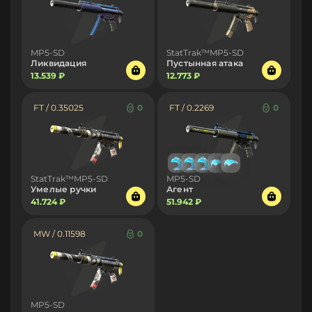
MP5-SD
StatTrak™MP5-SD
Ликвидация
Пустынная атака
13.539 ₽
12.773 ₽
FT / 0.35025
0
FT / 0.2269
0
StatTrak™MP5-SD
MP5-SD
Умелые ручки
Агент
41.724 ₽
51.942 ₽
MW / 0.11598
0
MP5-SD