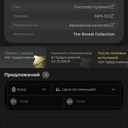
Тип
Пистолет-пулемет
Оружие
MP5-SD
Раритетность
Армейское качество
Коллекция
The Boreal Collection
Прямо с завода
Немного поношенное
После полевых
Нет предложений
8 Предложений
испытаний
От 31.506 ₽
Нет предложен
Предложений
-1
Холд
Цена (от меньшей)
От
До