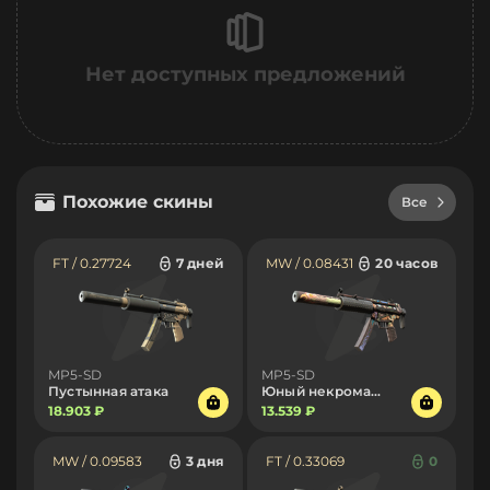
Нет доступных предложений
Похожие скины
Все
FT / 0.27724
7 дней
MW / 0.08431
20 часов
MP5-SD
MP5-SD
Пустынная атака
Юный некромант
18.903 ₽
13.539 ₽
MW / 0.09583
3 дня
FT / 0.33069
0