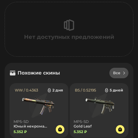
Нет доступных предложений
Похожие скины
Все
WW / 0.4363
2 дня
BS / 0.52195
5 дней
MP5-SD
MP5-SD
Юный некромант
Gold Leaf
5.352 ₽
5.352 ₽