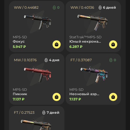
WW / 0.44682
0
WW / 0.40136
6 дней
MP5-SD
StatTrak™MP5-SD
Фокус
Юный некромант
5.947 ₽
6.287 ₽
MW / 0.10376
4 дня
FT / 0.37087
0
MP5-SD
MP5-SD
Пикник
Неоновый аэрозоль
7.137 ₽
7.137 ₽
FT / 0.27523
7 дней