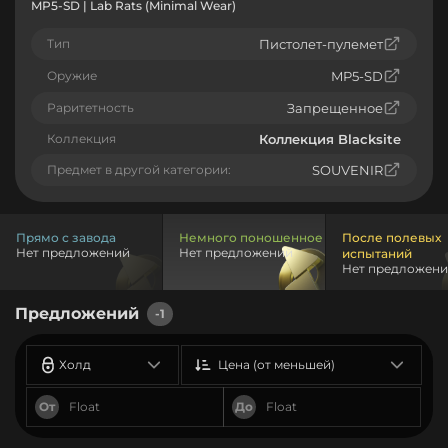
MP5-SD | Lab Rats (Minimal Wear)
Тип
Пистолет-пулемет
Оружие
MP5-SD
Раритетность
Запрещенное
Коллекция
Коллекция Blacksite
Предмет в другой категории:
SOUVENIR
Прямо с завода
Немного поношенное
После полевых
Нет предложений
Нет предложений
испытаний
Нет предложен
Предложений
-1
Холд
Цена (от меньшей)
От
До