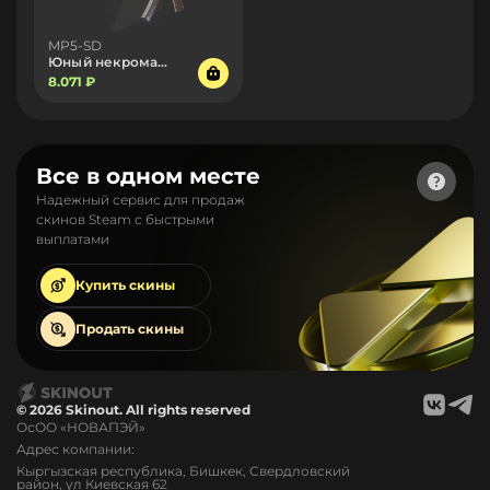
MP5-SD
Юный некромант
8.071 ₽
Все в одном месте
Надежный сервис для продаж
скинов Steam с быстрыми
выплатами
Купить
скины
Продать
скины
© 2026 Skinout. All rights reserved
ОсОО «НОВАПЭЙ»
Адрес компании:
Кыргызская республика, Бишкек, Свердловский
район, ул Киевская 62