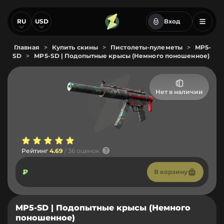
RU
USD
Вход
Главная
>
Купить скины
>
Пистолеты-пулеметы
>
MP5-
SD
>
MP5-SD | Подопытные крысы (Немного поношенное)
Нет в наличии
Рейтинг
4.69
/ 36 оценок
₽
В корзину
MP5-SD | Подопытные крысы (Немного
поношенное)