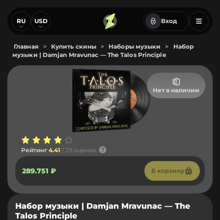
RU
USD
Вход
Главная
>
Купить скины
>
Наборы музыки
>
Набор
музыки | Damjan Mravunac — The Talos Principle
Нет в наличии
Рейтинг
4.41
/ 29 оценок
289.751 ₽
В корзину
Набор музыки | Damjan Mravunac — The
Talos Principle