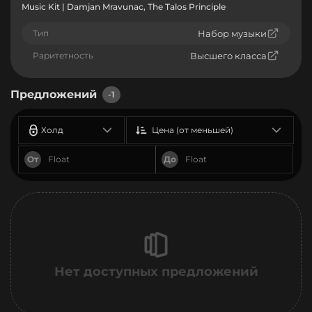
Music Kit | Damjan Mravunac, The Talos Principle
Тип
Набор музыки
Раритетность
Высшего класса
Предложений
-1
Холд
Цена (от меньшей)
От
До
Нет доступных предложений