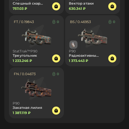
Спешный скараБей
Вектор атаки
757.03 ₽
630.341 ₽
FT / 0.19843
0
BS / 0.46953
0
StatTrak™P90
P90
Треугольник
Радиоактивные осадки
1 233.246 ₽
1 373.443 ₽
FN / 0.04673
0
P90
Закатная лилия
1 387.119 ₽