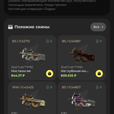
узором, изображающим множество рук, полученным с
помощью аквапечати. Уходи громко
Коллекция операции «Гидра»
Похожие скины
Все
BS / 0.52712
0
BS / 0.64967
0
StatTrak™P90
StatTrak™P90
Ностальгия
Неглубокая могила
844.37 ₽
809.635 ₽
WW / 0.42425
0
BS / 0.54857
0
P90
P90