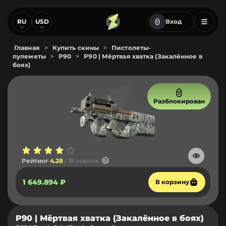
RU
USD
Вход
Главная
>
Купить скины
>
Пистолеты-
пулеметы
>
P90
>
P90 | Мёртвая хватка (Закалённое в
боях)
Разблокирован
Рейтинг
4.28
/ 18 оценок
1 649.894 ₽
В корзину
P90 | Мёртвая хватка (Закалённое в боях)