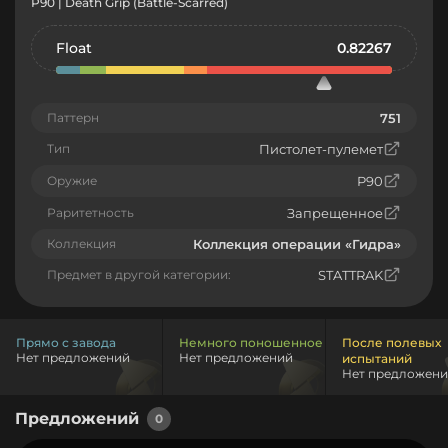
P90 | Death Grip (Battle-Scarred)
Float
0.82267
Паттерн
751
Тип
Пистолет-пулемет
Оружие
P90
Раритетность
Запрещенное
Коллекция
Коллекция операции «Гидра»
Предмет в другой категории:
STATTRAK
Прямо с завода
Немного поношенное
После полевых
Нет предложений
Нет предложений
испытаний
Нет предложен
Предложений
0