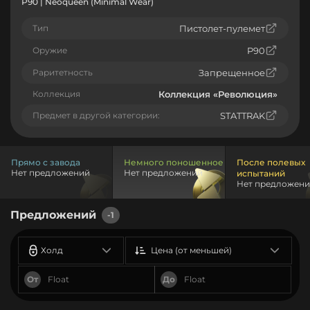
P90 | Neoqueen (Minimal Wear)
Тип
Пистолет-пулемет
Оружие
P90
Раритетность
Запрещенное
Коллекция
Коллекция «Революция»
Предмет в другой категории:
STATTRAK
Прямо с завода
Немного поношенное
После полевых
Нет предложений
Нет предложений
испытаний
Нет предложен
Предложений
-1
Холд
Цена (от меньшей)
От
До