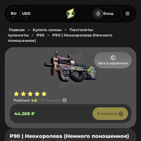
RU
USD
Вход
Главная
>
Купить скины
>
Пистолеты-
пулеметы
>
P90
>
P90 | Неокоролева (Немного
поношенное)
Нет в наличии
Рейтинг
4.6
/ 117 оценок
44.268 ₽
В корзину
P90 | Неокоролева (Немного поношенное)