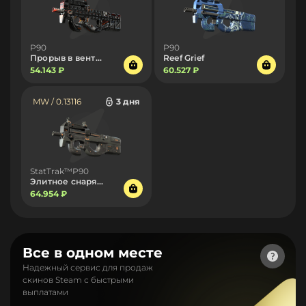
P90
P90
Прорыв в вентиляцию
Reef Grief
54.143 ₽
60.527 ₽
MW / 0.13116
3 дня
StatTrak™P90
Элитное снаряжение
64.954 ₽
Все в одном месте
Надежный сервис для продаж
скинов Steam с быстрыми
выплатами