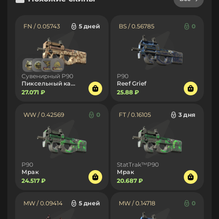
FN / 0.05743
5 дней
BS / 0.56785
0
Сувенирный P90
P90
Пиксельный камуфляж «Пустыня»
Reef Grief
27.071 ₽
25.88 ₽
WW / 0.42569
0
FT / 0.16105
3 дня
P90
StatTrak™P90
Мрак
Мрак
24.517 ₽
20.687 ₽
MW / 0.09414
5 дней
MW / 0.14718
0