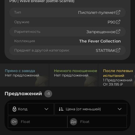
P90 | Wave Breaker (Battle-Scarred)
Тип
Пистолет-пулемет
Оружие
P90
Раритетность
Запрещенное
Коллекция
The Fever Collection
Предмет в другой категории:
STATTRAK
Прямо с завода
Немного поношенное
После полевых
Нет предложений
Нет предложений
испытаний
1 Предложений
От 39.195 ₽
Предложений
-1
Холд
Цена (от меньшей)
От
До