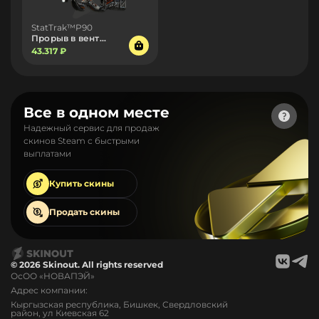
StatTrak™P90
Прорыв в вентиляцию
43.317 ₽
Все в одном месте
Надежный сервис для продаж
скинов Steam с быстрыми
выплатами
Купить
скины
Продать
скины
© 2026 Skinout. All rights reserved
ОсОО «НОВАПЭЙ»
Адрес компании:
Кыргызская республика, Бишкек, Свердловский
район, ул Киевская 62