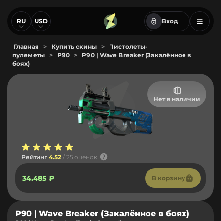
RU
USD
Вход
Главная
>
Купить скины
>
Пистолеты-
пулеметы
>
P90
>
P90 | Wave Breaker (Закалённое в
боях)
Нет в наличии
Рейтинг
4.52
/ 25 оценок
34.485 ₽
В корзину
P90 | Wave Breaker (Закалённое в боях)