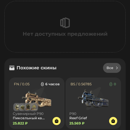
Нет доступных предложений
Похожие скины
Все
FN / 0.05
6 часов
BS / 0.56785
0
Сувенирный P90
P90
Пиксельный камуфляж «Пустыня»
Reef Grief
25.822 ₽
25.569 ₽