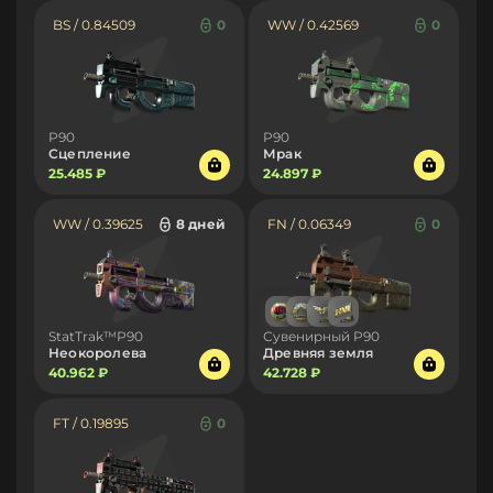
BS / 0.84509
0
WW / 0.42569
0
P90
P90
Сцепление
Мрак
25.485 ₽
24.897 ₽
WW / 0.39625
8 дней
FN / 0.06349
0
StatTrak™P90
Сувенирный P90
Неокоролева
Древняя земля
40.962 ₽
42.728 ₽
FT / 0.19895
0