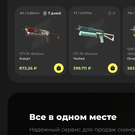
7 дней
0
BS / 0.82044
FT / 0.37104
FN /
Stat
ПП-19 «Бизон»
ПП-19 «Бизон»
«Би
Азарт
Чайка
Оси
872.26 ₽
399.711 ₽
383
Все в одном месте
Надежный сервис для продаж скино