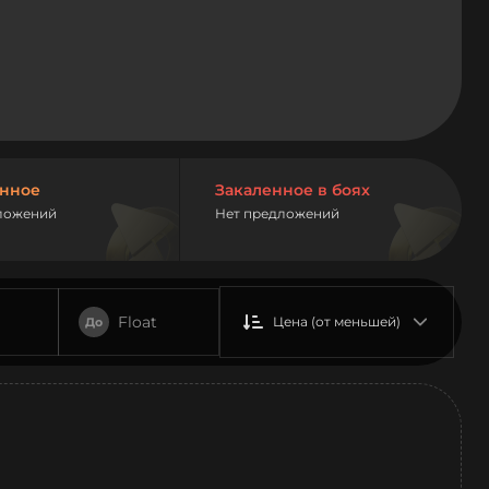
нное
Закаленное в боях
ложений
Нет предложений
Float
Цена (от меньшей)
До