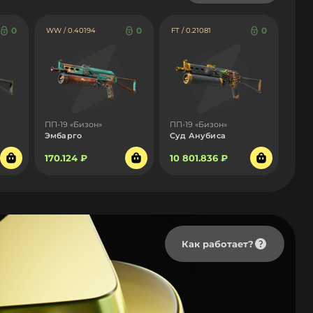
0
0
0
WW / 0.40194
FT / 0.21081
ПП-19 «Бизон»
ПП-19 «Бизон»
Эмбарго
Суд Анубиса
170.124 ₽
10 801.836 ₽
Как работает?