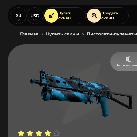
Купить
Продать
RU
USD
скины
скины
Главная
Купить скины
Пистолеты-пулеметы
>
>
Нет в нали