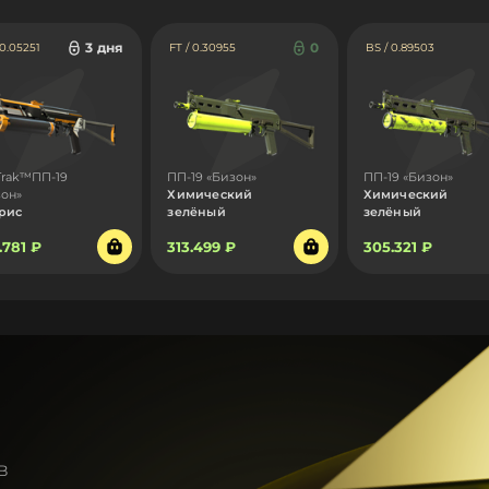
3 дня
0
 0.05251
FT / 0.30955
BS / 0.89503
Trak™ПП-19
ПП-19 «Бизон»
ПП-19 «Бизон»
зон»
Химический
Химический
рис
зелёный
зелёный
.781 ₽
313.499 ₽
305.321 ₽
в