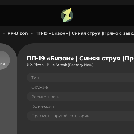
PP-Bizon
ПП-19 «Бизон» | Синяя струя (Прямо с заво
>
>
ПП-19 «Бизон» | Синяя струя (Пр
чии
PP-Bizon | Blue Streak (Factory New)
Тип
Оружие
Раритетность
Коллекция
Предмет в другой категории: