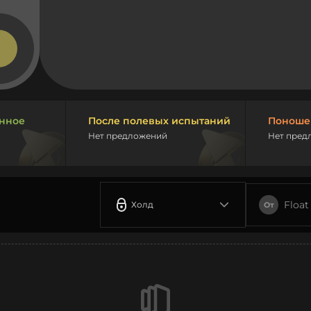
нное
После полевых испытаний
Поноше
Нет предложений
Нет пред
Float
Холд
От