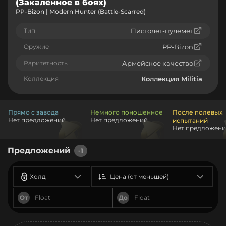
(Закалённое в боях)
PP-Bizon | Modern Hunter (Battle-Scarred)
Тип
Пистолет-пулемет
Оружие
PP-Bizon
Раритетность
Армейское качество
Коллекция
Коллекция Militia
Прямо с завода
Немного поношенное
После полевых
Нет предложений
Нет предложений
испытаний
Нет предложен
Предложений
-1
Холд
Цена (от меньшей)
От
До