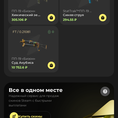
ПП-19 «Бизон»
StatTrak™ПП-19 «Бизон»
Химический зелёный
Синяя струя
305.106 ₽
294.55 ₽
FT / 0.21081
0
ПП-19 «Бизон»
Суд Анубиса
10 752.6 ₽
Все в одном месте
Надежный сервис для продаж
скинов Steam с быстрыми
выплатами
Купить
скины