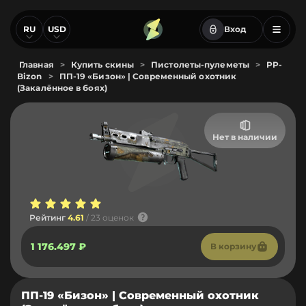
RU
USD
Вход
Главная
>
Купить скины
>
Пистолеты-пулеметы
>
PP-
Bizon
>
ПП-19 «Бизон» | Современный охотник
(Закалённое в боях)
Нет в наличии
Рейтинг
4.61
/ 23 оценок
1 176.497 ₽
В корзину
ПП-19 «Бизон» | Современный охотник