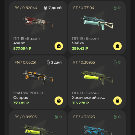
BS / 0.82044
7 дней
FT / 0.37104
0
ПП-19 «Бизон»
ПП-19 «Бизон»
Азарт
Чайка
877.094 ₽
399.43 ₽
FN / 0.05251
2 дня
FT / 0.30955
0
StatTrak™ПП-19 «Бизон»
ПП-19 «Бизон»
Осирис
Химический зелёный
379.85 ₽
313.278 ₽
BS / 0.89503
0
FT / 0.32823
0