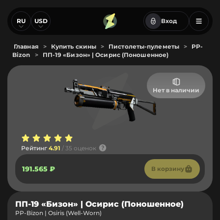
RU
USD
Вход
Главная
>
Купить скины
>
Пистолеты-пулеметы
>
PP-
Bizon
>
ПП-19 «Бизон» | Осирис (Поношенное)
Нет в наличии
Рейтинг
4.91
/ 35 оценок
191.565 ₽
В корзину
ПП-19 «Бизон» | Осирис (Поношенное)
PP-Bizon | Osiris (Well-Worn)