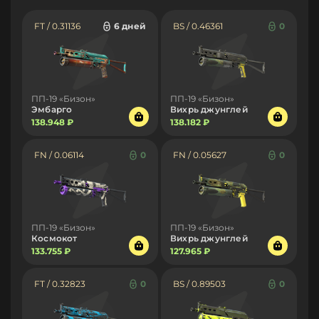
FT / 0.31136
6 дней
BS / 0.46361
0
ПП-19 «Бизон»
ПП-19 «Бизон»
Эмбарго
Вихрь джунглей
138.948 ₽
138.182 ₽
FN / 0.06114
0
FN / 0.05627
0
ПП-19 «Бизон»
ПП-19 «Бизон»
Космокот
Вихрь джунглей
133.755 ₽
127.965 ₽
FT / 0.32823
0
BS / 0.89503
0