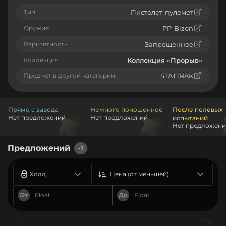
Тип
Пистолет-пулемет
Оружие
PP-Bizon
Раритетность
Запрещенное
Коллекция
Коллекция «Прорыв»
Предмет в другой категории:
STATTRAK
Прямо с завода
Немного поношенное
После полевых
Нет предложений
Нет предложений
испытаний
Нет предложен
Предложений
-1
Холд
Цена (от меньшей)
От
До