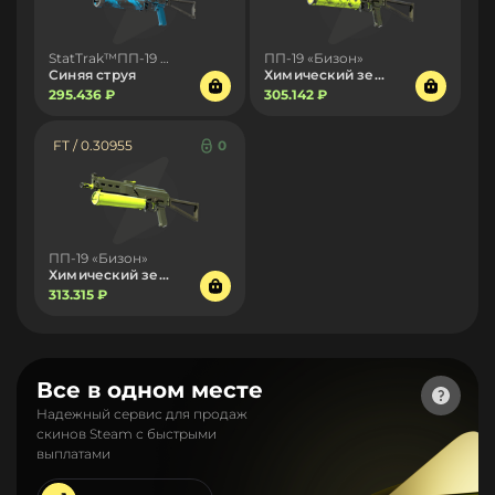
StatTrak™ПП-19 «Бизон»
ПП-19 «Бизон»
Синяя струя
Химический зелёный
295.436 ₽
305.142 ₽
FT / 0.30955
0
ПП-19 «Бизон»
Химический зелёный
313.315 ₽
Все в одном месте
Надежный сервис для продаж
скинов Steam с быстрыми
выплатами