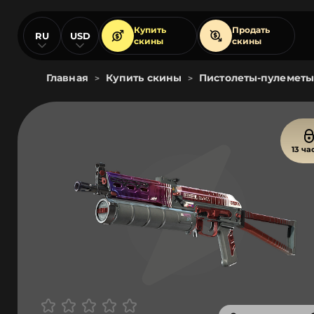
Купить
Продать
RU
USD
скины
скины
Главная
Купить скины
Пистолеты-пулеметы
>
>
13 ча