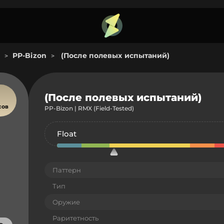
PP-Bizon
(После полевых испытаний)
>
>
(После полевых испытаний)
сов
PP-Bizon | RMX (Field-Tested)
Float
Паттерн
Тип
Оружие
Раритетность