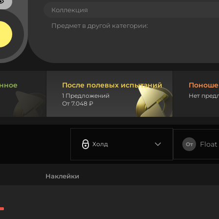
Коллекция
Предмет в другой категории:
нное
После полевых испытаний
Поноше
1 Предложений
Нет пред
От 7.048 ₽
Float
Холд
От
Наклейки