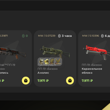
0
3 часа
6 
0.31871
MW / 0.07239
MW / 0.10396
Trak™ПП-19
Сувенирный
ПП-19 «Бизон»
зон»
ПП-19 «Бизон»
Карамельное
опись
Анолис
яблоко
8 ₽
7.971 ₽
7.971 ₽