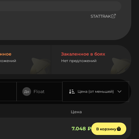
STATTRAK
нное
Закаленное в боях
ложений
Нет предложений
Float
Цена (от меньшей)
До
Цена
7.048 ₽
В корзину