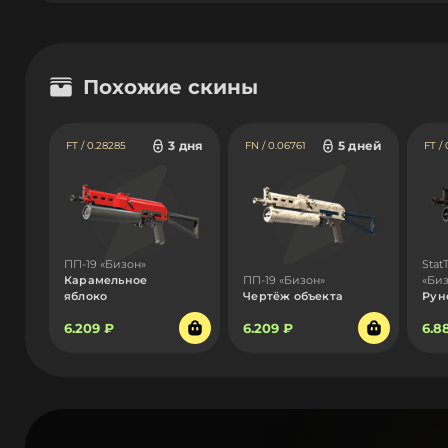
Похожие скины
3 дня
5 дней
FT / 0.28285
FN / 0.06761
FT / 
ПП-19 «Бизон»
Stat
Карамельное
ПП-19 «Бизон»
«Би
яблоко
Чертёж объекта
Рун
6.209 ₽
6.209 ₽
6.8