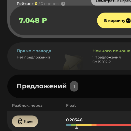
Осмотреть в игре
Рейтинг
0
/ 0 оценок
7.048 ₽
В корзину
Прямо с завода
Немного поноше
Нет предложений
1 Предложений
От 15.102 ₽
Предложений
1
Разблок. через
Float
0.20546
3 дня