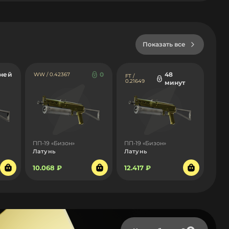
Показать все
дней
0
48
WW / 0.42367
FT /
0.21649
минут
ПП-19 «Бизон»
ПП-19 «Бизон»
Латунь
Латунь
10.068 ₽
12.417 ₽