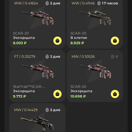
WW / 0.41624
2 дня
WW / 0.41146
17 часов
SCAR-20
SCAR-20
Экзорцыпа
В клетке
8.003 ₽
8.929 ₽
FT / 0.25279
2 дня
MW / 0.10526
0
StatTrak™SCAR-20
SCAR-20
Экзорцыпа
Экзорцыпа
9.772 ₽
10.698 ₽
MW / 0.14429
2 дня