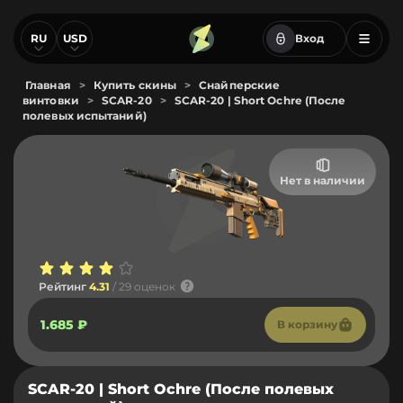
RU
USD
Вход
Главная
>
Купить скины
>
Снайперские
винтовки
>
SCAR-20
>
SCAR-20 | Short Ochre (После
полевых испытаний)
Нет в наличии
Рейтинг
4.31
/ 29 оценок
1.685 ₽
В корзину
SCAR-20 | Short Ochre (После полевых