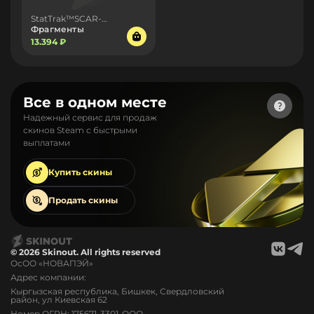
StatTrak™SCAR-20
Фрагменты
13.394 ₽
Все в одном месте
Надежный сервис для продаж
скинов Steam с быстрыми
выплатами
Купить
скины
Продать
скины
© 2026 Skinout. All rights reserved
ОсОО «НОВАПЭЙ»
Адрес компании:
Кыргызская республика, Бишкек, Свердловский
район, ул Киевская 62
Номер ОГРН: 175671-3301-ООО