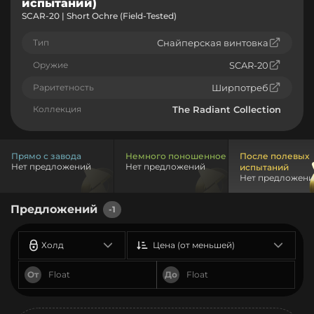
испытаний)
SCAR-20 | Short Ochre (Field-Tested)
Тип
Снайперская винтовка
Оружие
SCAR-20
Раритетность
Ширпотреб
Коллекция
The Radiant Collection
Прямо с завода
Немного поношенное
После полевых
Нет предложений
Нет предложений
испытаний
Нет предложен
Предложений
-1
Холд
Цена (от меньшей)
От
До