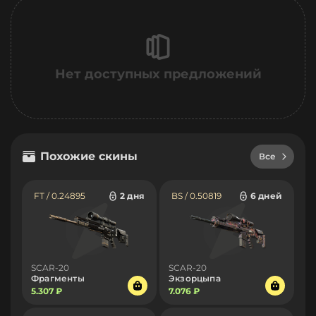
Нет доступных предложений
Похожие скины
Все
FT / 0.24895
2 дня
BS / 0.50819
6 дней
SCAR-20
SCAR-20
Фрагменты
Экзорцыпа
5.307 ₽
7.076 ₽