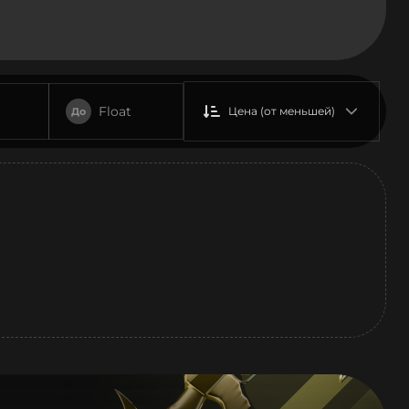
Float
Цена (от меньшей)
До