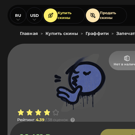
Купить
Продать
RU
USD
скины
скины
Главная
Купить скины
Граффити
Запечат
>
>
>
Нет в нали
Рейтинг
4.39
/ 38 оценок