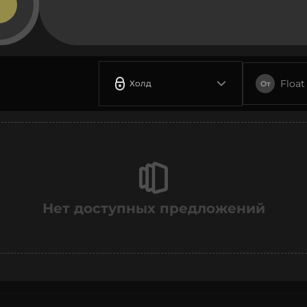
Float
Холд
От
Нет доступных предложений