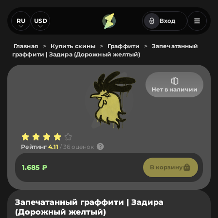
RU
USD
Вход
Главная
>
Купить скины
>
Граффити
>
Запечатанный
граффити | Задира (Дорожный желтый)
Нет в наличии
Рейтинг
4.11
/ 36 оценок
1.685 ₽
В корзину
Запечатанный граффити | Задира
(Дорожный желтый)