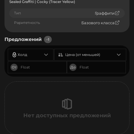
Sealed Graffiti | Cocky (Tracer Yellow)
Тип
Граффити
Раритетность
Базового класса
Предложений
-1
Холд
Цена (от меньшей)
От
До
Нет доступных предложений