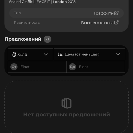
Sealed Graffiti | FACEIT | London 2018
Тип
Граффити
Раритетность
Высшего класса
Предложений
-1
Холд
Цена (от меньшей)
От
До
Нет доступных предложений