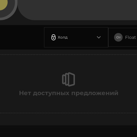
Float
Холд
От
Нет доступных предложений