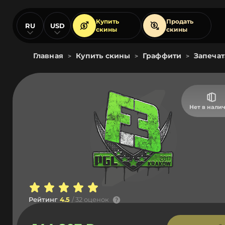
Купить
Продать
RU
USD
скины
скины
Главная
Купить скины
Граффити
Запечат
>
>
>
Нет в нали
Рейтинг
4.5
/ 32 оценок