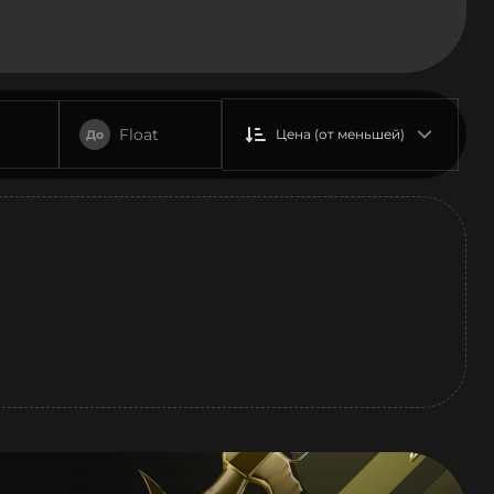
Float
Цена (от меньшей)
До