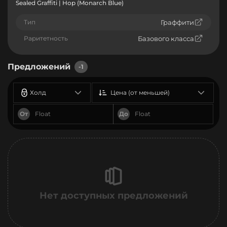
Sealed Graffiti | Hop (Monarch Blue)
Тип
Граффити
Раритетность
Базового класса
Предложений
-1
Холд
Цена (от меньшей)
От
До
Нет доступных предложений