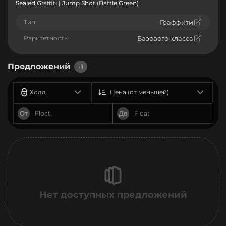
Sealed Graffiti | Jump Shot (Battle Green)
Тип
Граффити
Раритетность
Базового класса
Предложений
-1
Холд
Цена (от меньшей)
От
До
Нет доступных предложений