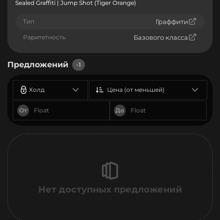
Sealed Graffiti | Jump Shot (Tiger Orange)
Тип
Граффити
Раритетность
Базового класса
Предложений
-1
Холд
Цена (от меньшей)
От
До
Нет доступных предложений