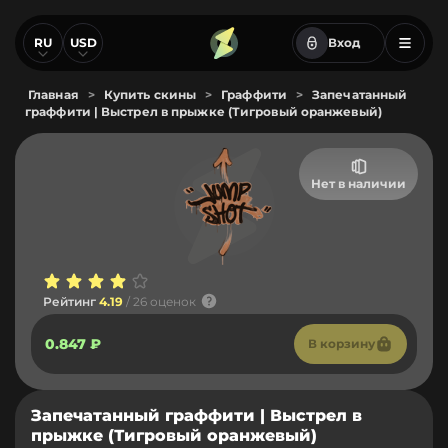
RU
USD
Вход
Главная
>
Купить скины
>
Граффити
>
Запечатанный
граффити | Выстрел в прыжке (Тигровый оранжевый)
Нет в наличии
Рейтинг
4.19
/ 26 оценок
0.847 ₽
В корзину
Запечатанный граффити | Выстрел в
прыжке (Тигровый оранжевый)