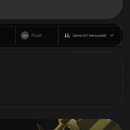
Float
Цена (от меньшей)
До