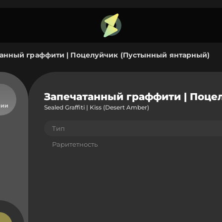
анный граффити | Поцелуйчик (Пустынный янтарный)
Запечатанный граффити | Поце
чии
Sealed Graffiti | Kiss (Desert Amber)
Тип
Раритетность