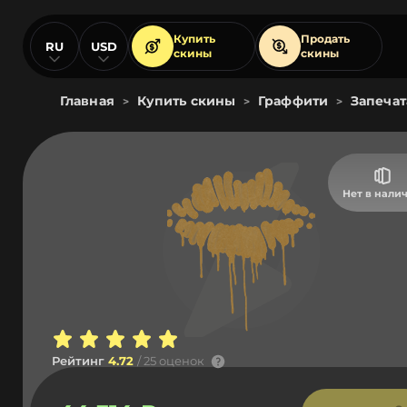
Купить
Продать
RU
USD
скины
скины
Главная
Купить скины
Граффити
Запечат
>
>
>
Нет в нали
Рейтинг
4.72
/ 25 оценок