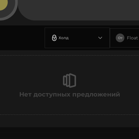
Float
Холд
От
Нет доступных предложений