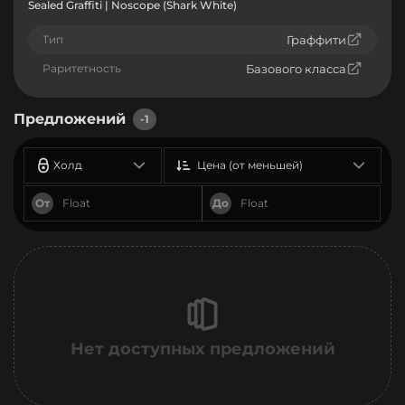
Sealed Graffiti | Noscope (Shark White)
Тип
Граффити
Раритетность
Базового класса
Предложений
-1
Холд
Цена (от меньшей)
От
До
Нет доступных предложений