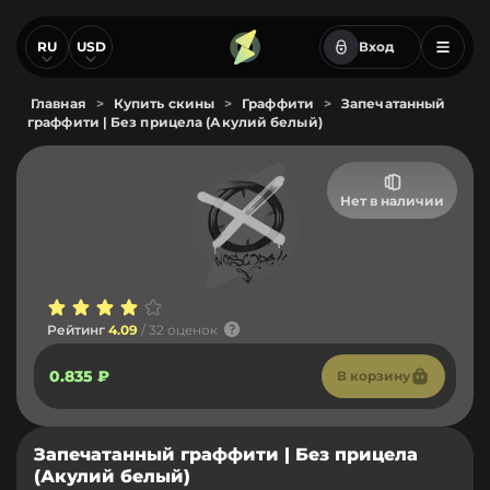
RU
USD
Вход
Главная
>
Купить скины
>
Граффити
>
Запечатанный
граффити | Без прицела (Акулий белый)
Нет в наличии
Рейтинг
4.09
/ 32 оценок
0.835 ₽
В корзину
Запечатанный граффити | Без прицела
(Акулий белый)