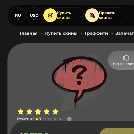
Купить
Продать
RU
USD
скины
скины
Главная
Купить скины
Граффити
Запечат
>
>
>
Нет в нали
Рейтинг
4.7
/ 10 оценок