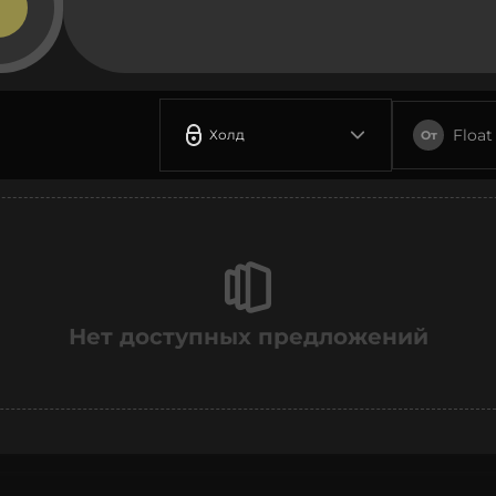
Float
Холд
От
Нет доступных предложений