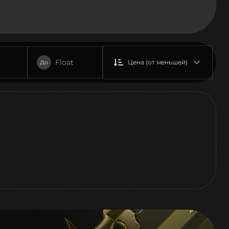
Float
Цена (от меньшей)
До