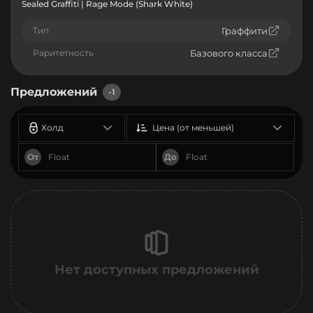
Sealed Graffiti | Rage Mode (Shark White)
Тип
Граффити
Раритетность
Базового класса
Предложений
-1
Холд
Цена (от меньшей)
От
До
Нет доступных предложений