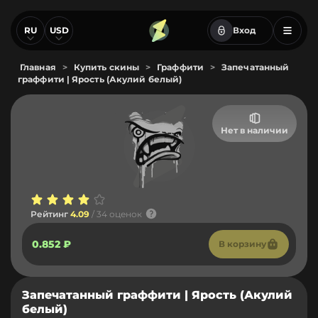
RU
USD
Вход
Главная
>
Купить скины
>
Граффити
>
Запечатанный
граффити | Ярость (Акулий белый)
Нет в наличии
Рейтинг
4.09
/ 34 оценок
0.852 ₽
В корзину
Запечатанный граффити | Ярость (Акулий
белый)