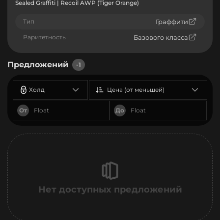
Sealed Graffiti | Recoil AWP (Tiger Orange)
Тип
Граффити
Раритетность
Базового класса
Предложений
-1
Холд
Цена (от меньшей)
От
До
Нет доступных предложений