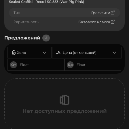
Sealed Graffiti | Recoil SG 553 (War Pig Pink)
Тип
Граффити
Раритетность
Базового класса
Предложений
-1
Холд
Цена (от меньшей)
От
До
Нет доступных предложений