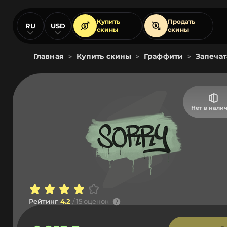
Купить
Продать
RU
USD
скины
скины
Главная
Купить скины
Граффити
Запечат
>
>
>
Нет в нали
Рейтинг
4.2
/ 15 оценок