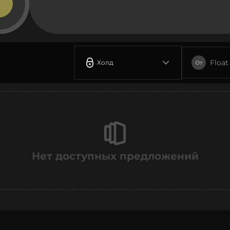
Float
Холд
От
Нет доступных предложений