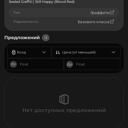
Sealed Graffiti | Still Happy (Blood Red)
Тип
Граффити
Раритетность
Базового класса
Предложений
-1
Холд
Цена (от меньшей)
От
До
Нет доступных предложений