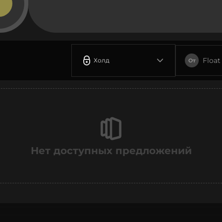
Float
Холд
От
Нет доступных предложений