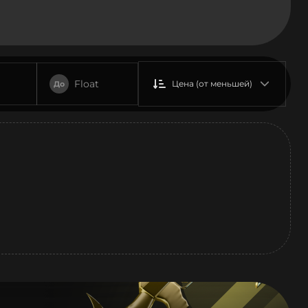
Float
Цена (от меньшей)
До