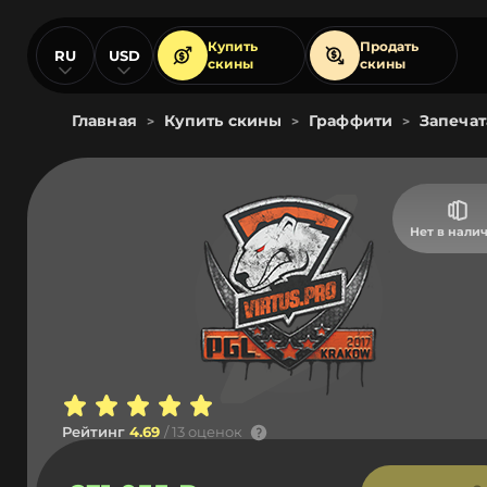
Купить
Продать
RU
USD
скины
скины
Главная
Купить скины
Граффити
Запечат
>
>
>
Нет в нали
Рейтинг
4.69
/ 13 оценок