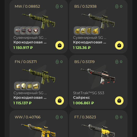
MW / 0.08852
0
BS / 0.52938
0
Сувенирный SG 553
Сувенирный SG 553
Крокодиловая сетка
Крокодиловая сетка
1 150.917 ₽
1 125.36 ₽
FN / 0.05371
0
BS / 0.51319
0
Сувенирный SG 553
StatTrak™SG 553
Крокодиловая сетка
Сайрекс
1 115.137 ₽
1 006.861 ₽
WW / 0.40766
0
FT / 0.36523
0