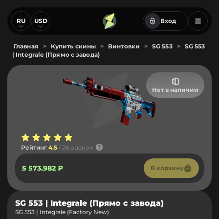
RU
USD
Вход
Главная
>
Купить скины
>
Винтовки
>
SG 553
>
SG 553
| Integrale (Прямо с завода)
Нет в наличии
Рейтинг
4.5
/ 26 оценок
5 573.982 ₽
В корзину
SG 553 | Integrale (Прямо с завода)
SG 553 | Integrale (Factory New)