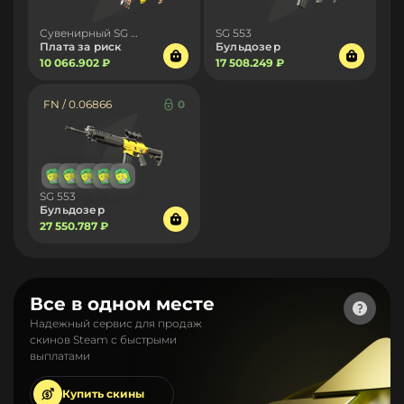
Сувенирный SG 553
SG 553
Плата за риск
Бульдозер
10 066.902 ₽
17 508.249 ₽
FN / 0.06866
0
SG 553
Бульдозер
27 550.787 ₽
Все в одном месте
Надежный сервис для продаж
скинов Steam с быстрыми
выплатами
Купить
скины