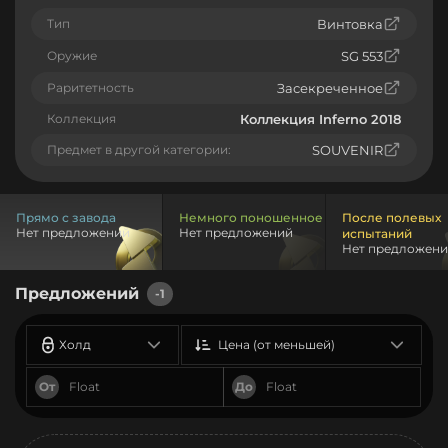
Тип
Винтовка
Оружие
SG 553
Раритетность
Засекреченное
Коллекция
Коллекция Inferno 2018
Предмет в другой категории:
SOUVENIR
Прямо с завода
Немного поношенное
После полевых
Нет предложений
Нет предложений
испытаний
Нет предложен
Предложений
-1
Холд
Цена (от меньшей)
От
До