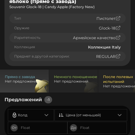
яблоко (Прямо с завода)
Souvenir Glock-18 | Candy Apple (Factory New)
Тип
Пистолет
Оружие
Glock-18
Раритетность
Армейское качество
Коллекция
Коллекция Italy
Предмет в другой категории:
REGULAR
Прямо с завода
Немного поношенное
После полевых
Нет предложений
Нет предложений
испытаний
Нет предложен
Предложений
-1
Холд
Цена (от меньшей)
От
До