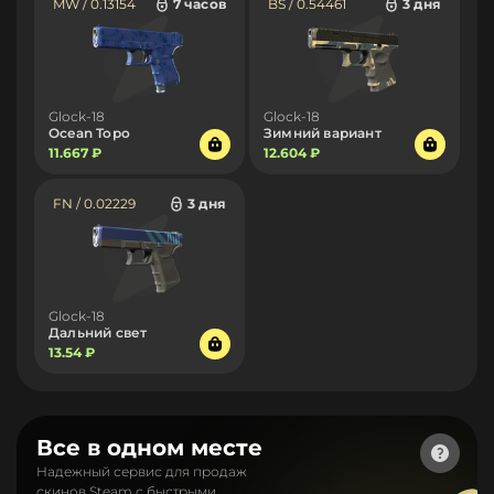
MW / 0.13154
7 часов
BS / 0.54461
3 дня
Glock-18
Glock-18
Ocean Topo
Зимний вариант
11.667 ₽
12.604 ₽
FN / 0.02229
3 дня
Glock-18
Дальний свет
13.54 ₽
Все в одном месте
Надежный сервис для продаж
скинов Steam с быстрыми