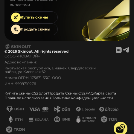
выплатами
Купить
скины
Продать
скины
© 2026 Skinout. All rights reserved
ОсОО «НОВАПЭЙ»
Адрес компании:
Кыргызская республика, Бишкек, Свердловский
район, ул Киевская 62
Номер ОГРН: 175671-3301-ООО
ИНН: 9909710276
Купить скины CS2
Блог
Продать Скины CS2
FAQ
Карта сайта
Правила использования
Политика конфиденциальности