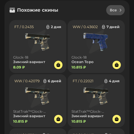
Похожие скины
Все
FT / 0.2435
2 дня
WW / 0.43602
7 дней
Glock-18
Glock-18
Зимний вариант
Ocean Topo
8.09 ₽
10.815 ₽
WW / 0.42079
6 дней
FT / 0.22021
4 дня
StatTrak™Glock-18
StatTrak™Glock-18
Зимний вариант
Зимний вариант
10.815 ₽
10.815 ₽