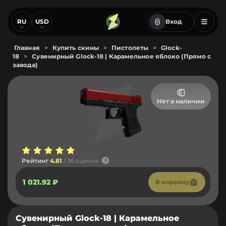
RU
USD
Вход
Главная
>
Купить скины
>
Пистолеты
>
Glock-
18
>
Сувенирный Glock-18 | Карамельное яблоко (Прямо с
завода)
Нет в наличии
Рейтинг
4.81
/ 36 оценок
1 021.92 ₽
В корзину
Сувенирный Glock-18 | Карамельное