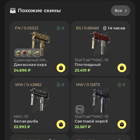
Похожие скины
Все
FN / 0.05522
0
BS / 0.69469
14 часов
Сувенирный MAC-10
StatTrak™MAC-10
Дамасская охра
Плотоядный
24.696 ₽
23.419 ₽
WW / 0.42882
0
MW / 0.12673
0
MAC-10
StatTrak™MAC-10
Белая рыба
Световой короб
22.993 ₽
22.567 ₽