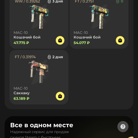
WW / 0.39262
3 дня
FT / 0.2751
0
MAC-10
MAC-10
Кошачий бой
Кошачий бой
47.775 ₽
54.077 ₽
FT / 0.31974
2 дня
MAC-10
Саккаку
63.189 ₽
Все в одном месте
Надежный сервис для продаж
скинов Steam с быстрыми