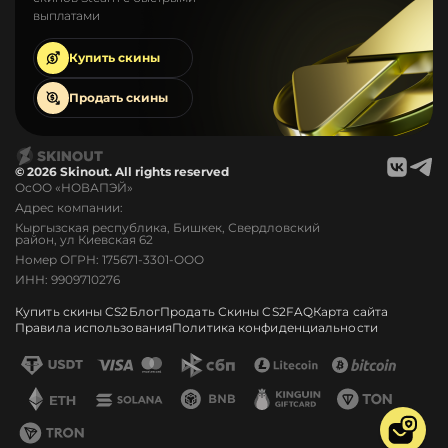
выплатами
Купить
скины
Продать
скины
© 2026 Skinout. All rights reserved
ОсОО «НОВАПЭЙ»
Адрес компании:
Кыргызская республика, Бишкек, Свердловский
район, ул Киевская 62
Номер ОГРН: 175671-3301-ООО
ИНН: 9909710276
Купить скины CS2
Блог
Продать Скины CS2
FAQ
Карта сайта
Правила использования
Политика конфиденциальности