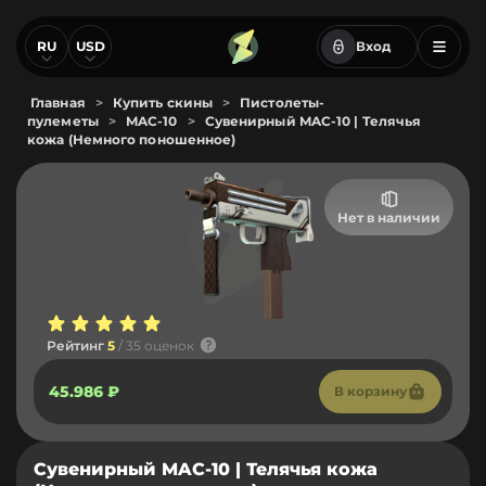
RU
USD
Вход
Главная
>
Купить скины
>
Пистолеты-
пулеметы
>
MAC-10
>
Сувенирный MAC-10 | Телячья
кожа (Немного поношенное)
Нет в наличии
Рейтинг
5
/ 35 оценок
45.986 ₽
В корзину
Сувенирный MAC-10 | Телячья кожа