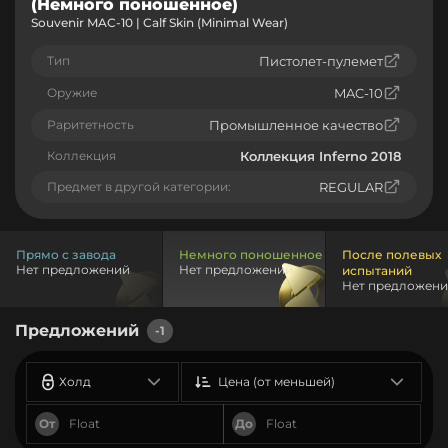
(Немного поношенное)
Souvenir MAC-10 | Calf Skin (Minimal Wear)
Тип
Пистолет-пулемет
Оружие
MAC-10
Раритетность
Промышленное качество
Коллекция
Коллекция Inferno 2018
Предмет в другой категории:
REGULAR
Прямо с завода
Немного поношенное
После полевых
Нет предложений
Нет предложений
испытаний
Нет предложен
Предложений
-1
Холд
Цена (от меньшей)
От
До