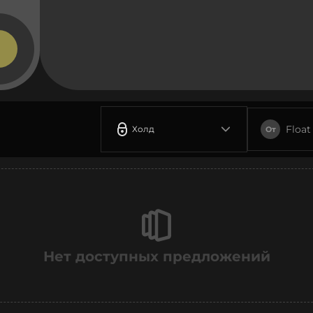
Float
Холд
От
Нет доступных предложений