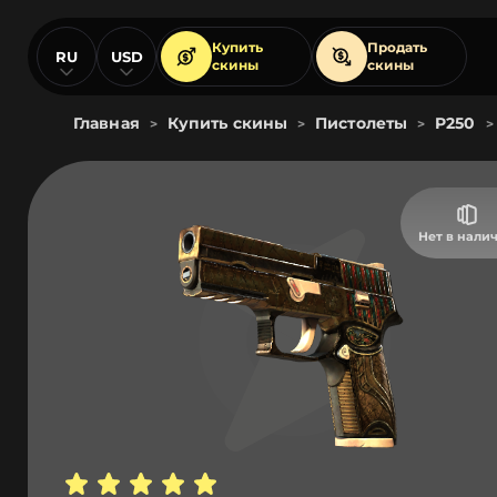
Купить
Продать
RU
USD
скины
скины
Главная
Купить скины
Пистолеты
P250
>
>
>
>
Нет в нали