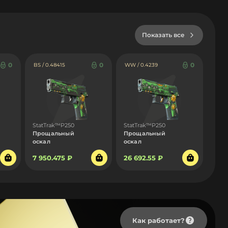
Показать все
0
0
0
BS / 0.48415
WW / 0.4239
StatTrak™P250
StatTrak™P250
Прощальный
Прощальный
оскал
оскал
7 950.475 ₽
26 692.55 ₽
Как работает?