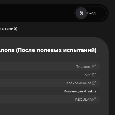
Вход
пытаний)
Апопа (После полевых испытаний)
Пистолет
P250
Засекреченное
Коллекция Anubis
REGULAR