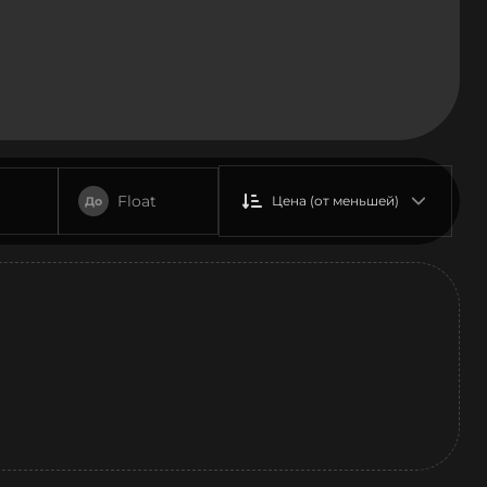
Float
Цена (от меньшей)
До