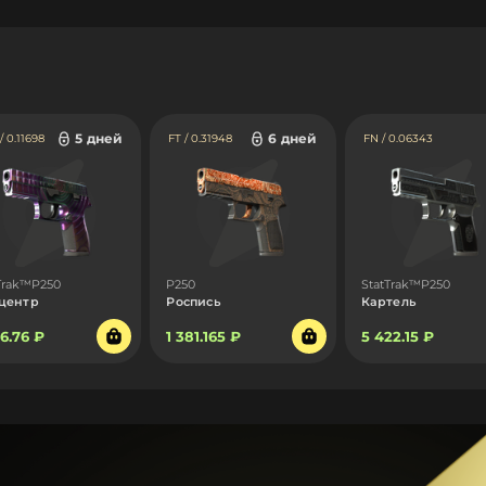
5 дней
6 дней
 0.11698
FT / 0.31948
FN / 0.06343
Trak™P250
P250
StatTrak™P250
центр
Роспись
Картель
66.76 ₽
1 381.165 ₽
5 422.15 ₽