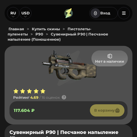
RU
USD
Вход
Главная
>
Купить скины
>
Пистолеты-
пулеметы
>
P90
>
Сувенирный P90 | Песчаное
напыление (Поношенное)
Нет в наличии
Рейтинг
4.69
/ 16 оценок
117.604 ₽
В корзину
Сувенирный P90 | Песчаное напыление