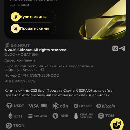
выплатами
Купить
скины
Продать
скины
© 2026 Skinout. All rights reserved
ОсОО «НОВАПЭЙ»
Адрес компании:
Кыргызская республика, Бишкек, Свердловский
район, ул Киевская 62
Номер ОГРН: 175671-3301-ООО
ИНН: 9909710276
Купить скины CS2
Блог
Продать Скины CS2
FAQ
Карта сайта
Правила использования
Политика конфиденциальности