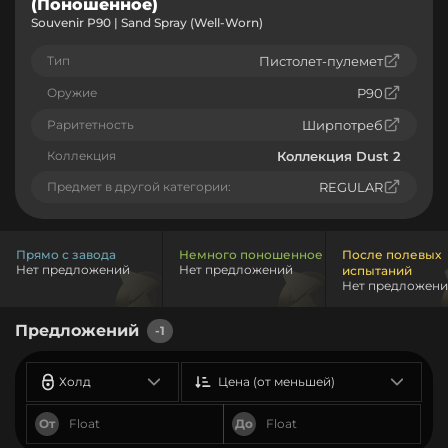
(Поношенное)
Souvenir P90 | Sand Spray (Well-Worn)
Тип
Пистолет-пулемет
Оружие
P90
Раритетность
Ширпотреб
Коллекция
Коллекция Dust 2
Предмет в другой категории:
REGULAR
Прямо с завода
Немного поношенное
После полевых
Нет предложений
Нет предложений
испытаний
Нет предложен
Предложений
-1
Холд
Цена (от меньшей)
От
До