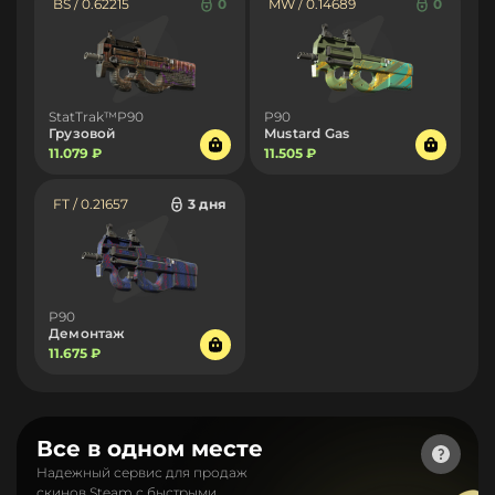
BS / 0.62215
0
MW / 0.14689
0
StatTrak™P90
P90
Грузовой
Mustard Gas
11.079 ₽
11.505 ₽
FT / 0.21657
3 дня
P90
Демонтаж
11.675 ₽
Все в одном месте
Надежный сервис для продаж
скинов Steam с быстрыми