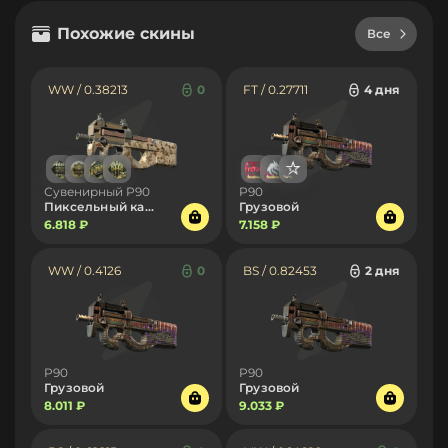
Похожие скины
Все
WW / 0.38213
0
FT / 0.27711
4 дня
Сувенирный P90
P90
Пиксельный камуфляж «Пустыня»
Грузовой
6.818 ₽
7.158 ₽
WW / 0.4126
0
BS / 0.82453
2 дня
P90
P90
Грузовой
Грузовой
8.011 ₽
9.033 ₽