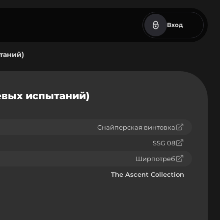
Вход
таний)
левых испытаний)
Снайперская винтовка
SSG 08
Ширпотреб
The Ascent Collection