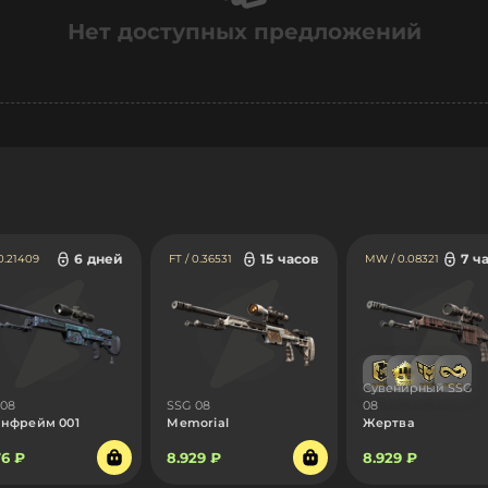
Нет доступных предложений
6 дней
15 часов
7 ч
 0.21409
FT / 0.36531
MW / 0.08321
Сувенирный SSG
 08
SSG 08
08
нфрейм 001
Memorial
Жертва
76 ₽
8.929 ₽
8.929 ₽