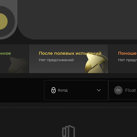
нное
После полевых испытаний
Поноше
Нет предложений
Нет пред
Float
Холд
От