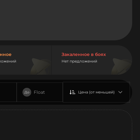
нное
Закаленное в боях
ложений
Нет предложений
Float
Цена (от меньшей)
До