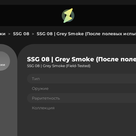
ки
SSG 08
SSG 08 | Grey Smoke (После полевых испы
>
>
SSG 08 | Grey Smoke (После по
чии
SSG 08 | Grey Smoke (Field-Tested)
Тип
Оружие
Раритетность
Коллекция