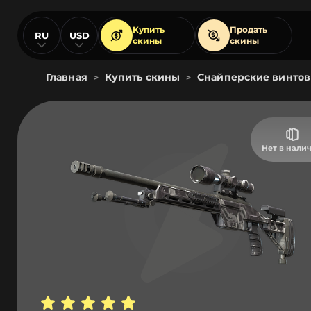
Купить
Продать
RU
USD
скины
скины
Главная
Купить скины
Снайперские винтов
>
>
Нет в нали