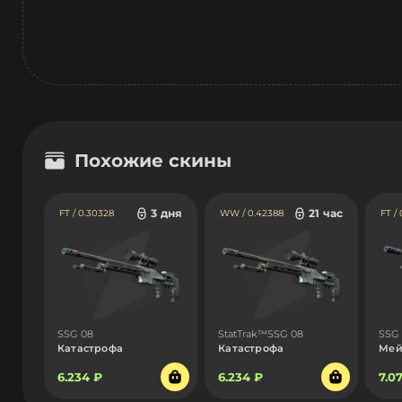
Похожие скины
3 дня
21 час
FT / 0.30328
WW / 0.42388
FT /
SSG 08
StatTrak™SSG 08
SSG
Катастрофа
Катастрофа
Мей
6.234 ₽
6.234 ₽
7.0