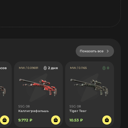
Показать все
асов
2 дня
0
MW / 0.09691
MW / 0.1165
SSG 08
SSG 08
Каллиграфальшь
Tiger Tear
9.772 ₽
10.53 ₽