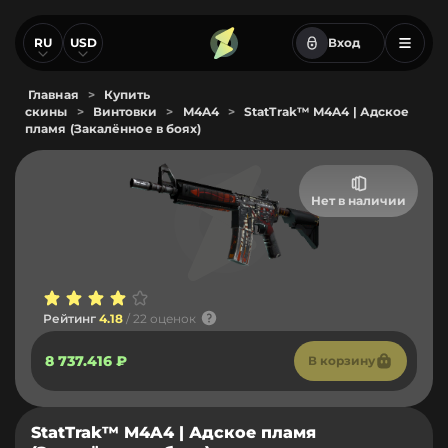
RU
USD
Вход
Главная
>
Купить
скины
>
Винтовки
>
M4A4
>
StatTrak™ M4A4 | Адское
пламя (Закалённое в боях)
Нет в наличии
Рейтинг
4.18
/ 22 оценок
8 737.416 ₽
В корзину
StatTrak™ M4A4 | Адское пламя