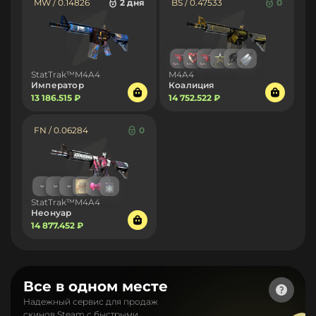
MW / 0.14826
2 дня
BS / 0.47533
0
StatTrak™M4A4
M4A4
Император
Коалиция
13 186.515 ₽
14 752.522 ₽
FN / 0.06284
0
StatTrak™M4A4
Неонуар
14 877.452 ₽
Все в одном месте
Надежный сервис для продаж
скинов Steam с быстрыми