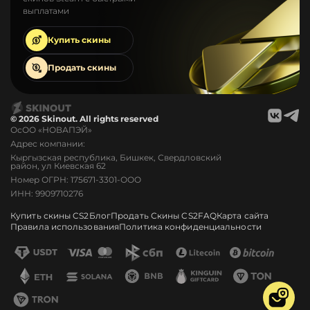
выплатами
Купить
скины
Продать
скины
© 2026 Skinout. All rights reserved
ОсОО «НОВАПЭЙ»
Адрес компании:
Кыргызская республика, Бишкек, Свердловский
район, ул Киевская 62
Номер ОГРН: 175671-3301-ООО
ИНН: 9909710276
Купить скины CS2
Блог
Продать Скины CS2
FAQ
Карта сайта
Правила использования
Политика конфиденциальности