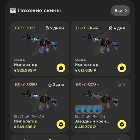
Похожие скины
Все
FT / 0.30931
7 дней
BS / 0.71644
4 дня
M4A4
M4A4
Император
Император
4 925.995 ₽
4 613.628 ₽
BS / 0.53953
2 дня
BS / 0.60234
0
StatTrak™M4A4
StatTrak™M4A4
Император
Звездный крейсер
4 549.588 ₽
4 415.376 ₽