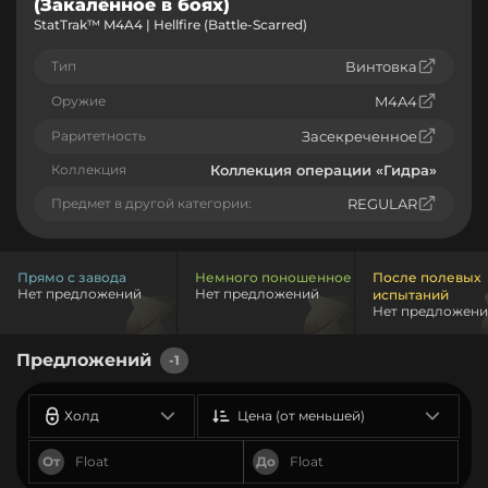
(Закалённое в боях)
StatTrak™ M4A4 | Hellfire (Battle-Scarred)
Тип
Винтовка
Оружие
M4A4
Раритетность
Засекреченное
Коллекция
Коллекция операции «Гидра»
Предмет в другой категории:
REGULAR
Прямо с завода
Немного поношенное
После полевых
Нет предложений
Нет предложений
испытаний
Нет предложен
Предложений
-1
Холд
Цена (от меньшей)
От
До