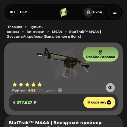
RU
USD
Вход
Главная
>
Купить
скины
>
Винтовки
>
M4A4
>
StatTrak™ M4A4 |
Звездный крейсер (Закалённое в боях)
Разблокирован
Рейтинг
4.89
/ 37 оценок
4 377.527 ₽
В корзину
StatTrak™ M4A4 | Звездный крейсер