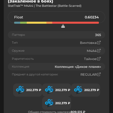
(Закалённое в боях)
StatTrak™ M4A4 | The Battlestar (Battle-Scarred)
Float
0.60234
Паттерн
365
Тип
Винтовка
Оружие
M4A4
Раритетность
Тайное
Коллекция
Коллекция «Дикое пламя»
Предмет в другой категории:
REGULAR
202.379 ₽
202.379 ₽
202.379 ₽
202.379 ₽
Общая стоимость наклеек
809.515 ₽