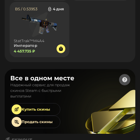
BS / 0.53953
4 дня
StatTrak™M4A4
Император
4 457.735 ₽
Все в одном месте
Надежный сервис для продаж
скинов Steam с быстрыми
выплатами
Купить
скины
Продать
скины