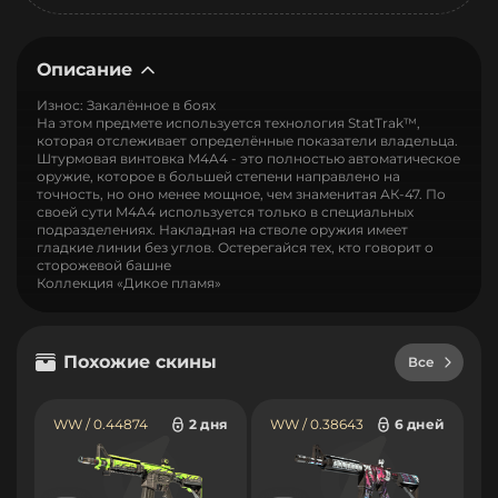
Описание
Износ: Закалённое в боях
На этом предмете используется технология StatTrak™,
которая отслеживает определённые показатели владельца.
Штурмовая винтовка M4A4 - это полностью автоматическое
оружие, которое в большей степени направлено на
точность, но оно менее мощное, чем знаменитая АК-47. По
своей сути M4A4 используется только в специальных
подразделениях. Накладная на стволе оружия имеет
гладкие линии без углов. Остерегайся тех, кто говорит о
сторожевой башне
Коллекция «Дикое пламя»
Похожие скины
Все
WW / 0.44874
2 дня
WW / 0.38643
6 дней