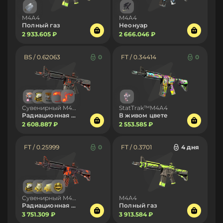
M4A4
M4A4
Полный газ
Неонуар
2 933.605 ₽
2 666.046 ₽
BS / 0.62063
0
FT / 0.34414
0
Сувенирный M4A4
StatTrak™M4A4
Радиационная опасность
В живом цвете
2 608.887 ₽
2 553.585 ₽
FT / 0.25999
0
FT / 0.3701
4 дня
Сувенирный M4A4
M4A4
Радиационная опасность
Полный газ
3 751.309 ₽
3 913.584 ₽