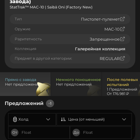
завода)
StatTrak™ MAC-10 | Saibā Oni (Factory New)
Тип
Пистолет-пулемет
Оружие
MAC-10
Раритетность
Запрещенное
Коллекция
Галерейная коллекция
Предмет в другой категории:
REGULAR
Прямо с завода
Немного поношенное
После полевых
Нет предложений
Нет предложений
испытаний
1 Предложений
От 176.981 ₽
Предложений
-1
Холд
Цена (от меньшей)
От
До