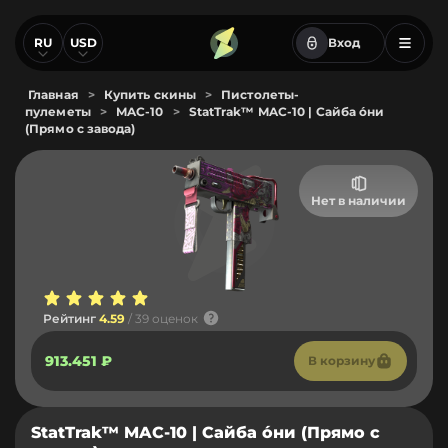
RU
USD
Вход
Главная
>
Купить скины
>
Пистолеты-
пулеметы
>
MAC-10
>
StatTrak™ MAC-10 | Сайба о́ни
(Прямо с завода)
Нет в наличии
Рейтинг
4.59
/ 39 оценок
913.451 ₽
В корзину
StatTrak™ MAC-10 | Сайба о́ни (Прямо с