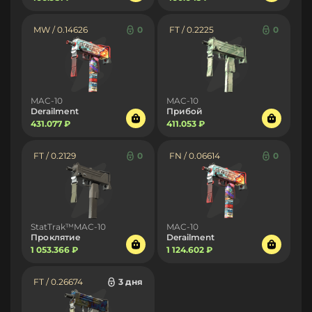
MW / 0.14626
0
FT / 0.2225
0
MAC-10
MAC-10
Derailment
Прибой
431.077 ₽
411.053 ₽
FT / 0.2129
0
FN / 0.06614
0
StatTrak™MAC-10
MAC-10
Проклятие
Derailment
1 053.366 ₽
1 124.602 ₽
FT / 0.26674
3 дня