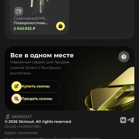
Сувенирный MAC-10
Поверхностная закалка
2 043.932 ₽
Все в одном месте
Надежный сервис для продаж
скинов Steam с быстрыми
выплатами
Купить
скины
Продать
скины
© 2026 Skinout. All rights reserved
ОсОО «НОВАПЭЙ»
Адрес компании:
Кыргызская республика, Бишкек, Свердловский