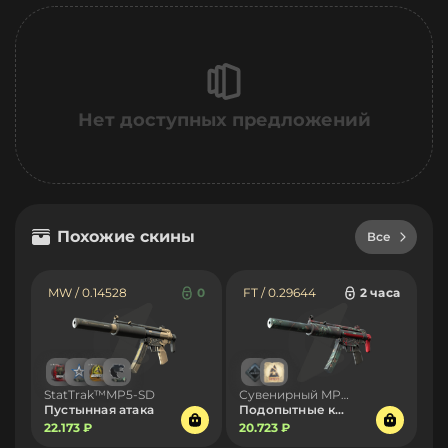
Нет доступных предложений
Похожие скины
Все
MW / 0.14528
0
FT / 0.29644
2 часа
StatTrak™MP5-SD
Сувенирный MP5-SD
Пустынная атака
Подопытные крысы
22.173 ₽
20.723 ₽