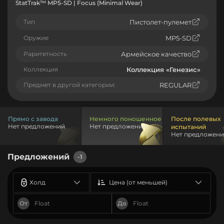
StatTrak™ MP5-SD | Focus (Minimal Wear)
Тип
Пистолет-пулемет
Оружие
MP5-SD
Раритетность
Армейское качество
Коллекция
Коллекция «Генезис»
Предмет в другой категории:
REGULAR
Прямо с завода
Немного поношенное
После полевых
Нет предложений
Нет предложений
испытаний
Нет предложен
Предложений
-1
Холд
Цена (от меньшей)
От
До