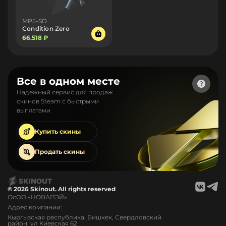
MP5-SD
Condition Zero
66.518 ₽
Все в одном месте
Надежный сервис для продаж
скинов Steam с быстрыми
выплатами
Купить
скины
Продать
скины
© 2026 Skinout. All rights reserved
ОсОО «НОВАПЭЙ»
Адрес компании:
Кыргызская республика, Бишкек, Свердловский
район, ул Киевская 62