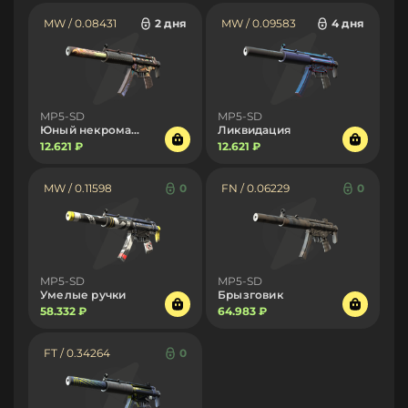
MW / 0.08431
2 дня
MW / 0.09583
4 дня
MP5-SD
MP5-SD
Юный некромант
Ликвидация
12.621 ₽
12.621 ₽
MW / 0.11598
0
FN / 0.06229
0
MP5-SD
MP5-SD
Умелые ручки
Брызговик
58.332 ₽
64.983 ₽
FT / 0.34264
0