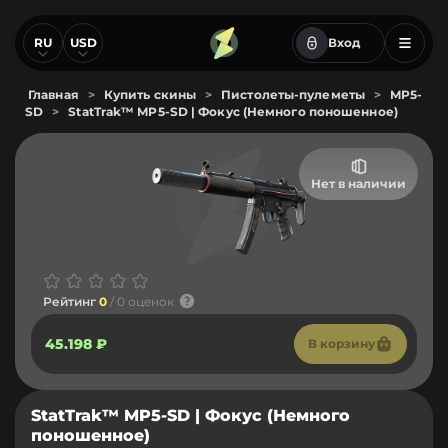
RU
USD
Вход
Главная
>
Купить скины
>
Пистолеты-пулеметы
>
MP5-
SD
>
StatTrak™ MP5-SD | Фокус (Немного поношенное)
Нет в наличии
Рейтинг
0
/ 0 оценок
45.198 ₽
В корзину
StatTrak™ MP5-SD | Фокус (Немного
поношенное)