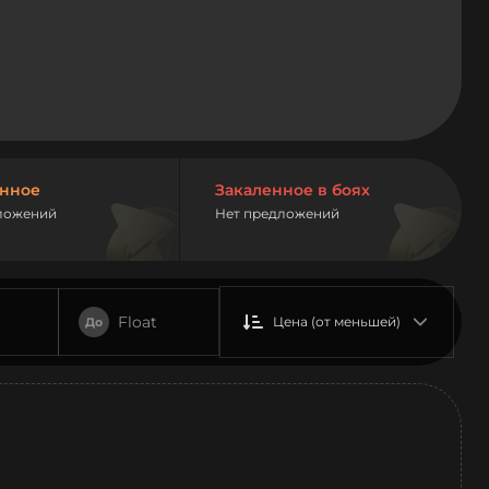
нное
Закаленное в боях
ложений
Нет предложений
Float
Цена (от меньшей)
До