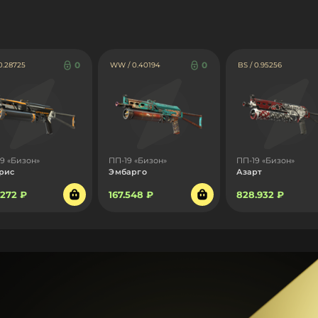
0
0
 0.28725
WW / 0.40194
BS / 0.95256
9 «Бизон»
ПП-19 «Бизон»
ПП-19 «Бизон»
рис
Эмбарго
Азарт
.272 ₽
167.548 ₽
828.932 ₽