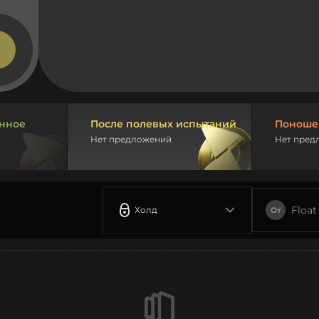
нное
После полевых испытаний
Поноше
Нет предложений
Нет пред
Float
Холд
От