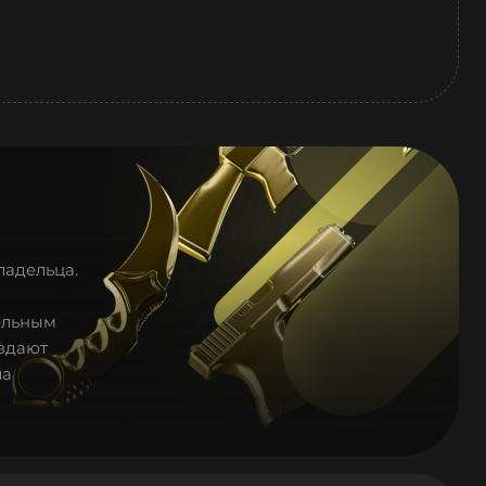
ладельца.
ельным
оздают
ла