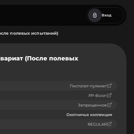
Вход
После полевых испытаний)
квариат (После полевых
Пистолет-пулемет
PP-Bizon
Запрещенное
Охотничья коллекция
REGULAR