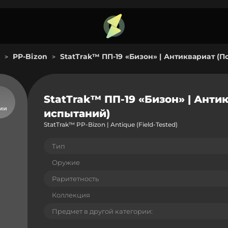
PP-Bizon
StatTrak™ ПП-19 «Бизон» | Антиквариат (
>
>
StatTrak™ ПП-19 «Бизон» | Анти
чии
испытаний)
StatTrak™ PP-Bizon | Antique (Field-Tested)
Тип
Оружие
Раритетность
Коллекция
Предмет в другой категории: