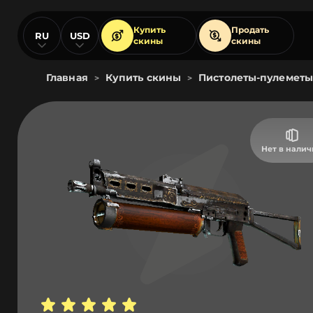
Купить
Продать
RU
USD
скины
скины
Главная
Купить скины
Пистолеты-пулеметы
>
>
Нет в нали