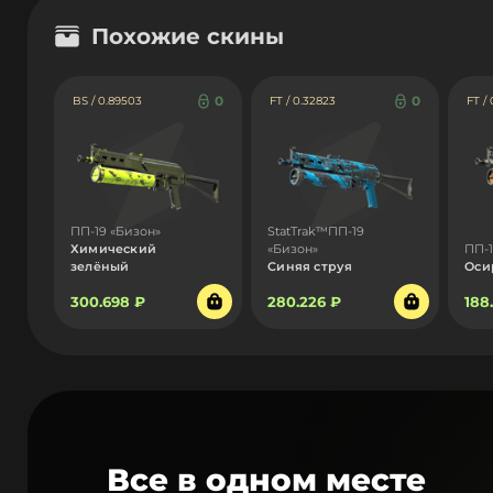
Похожие скины
0
0
BS / 0.89503
FT / 0.32823
FT /
ПП-19 «Бизон»
StatTrak™ПП-19
Химический
«Бизон»
ПП-1
зелёный
Синяя струя
Оси
300.698 ₽
280.226 ₽
188
Все в одном месте