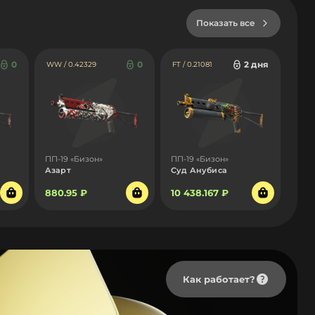
Показать все
0
0
2 дня
WW / 0.42329
FT / 0.21081
ПП-19 «Бизон»
ПП-19 «Бизон»
Азарт
Суд Анубиса
880.95 ₽
10 438.167 ₽
Как работает?