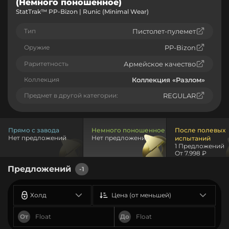
(Немного поношенное)
StatTrak™ PP-Bizon | Runic (Minimal Wear)
Тип
Пистолет-пулемет
Оружие
PP-Bizon
Раритетность
Армейское качество
Коллекция
Коллекция «Разлом»
Предмет в другой категории:
REGULAR
Прямо с завода
Немного поношенное
После полевых
Нет предложений
Нет предложений
испытаний
1 Предложений
От 7.998 ₽
Предложений
-1
Холд
Цена (от меньшей)
От
До