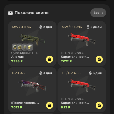
Похожие скины
Все
MW / 0.11974
2 дня
MW / 0.10396
5 дней
Сувенирный ПП-19 «Бизон»
ПП-19 «Бизон»
Анолис
Карамельное яблоко
7.998 ₽
7.072 ₽
0.20546
3 дня
FT / 0.28285
3 дня
ПП-19 «Бизон»
(После полевых испытаний)
Карамельное яблоко
7.072 ₽
6.23 ₽