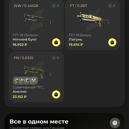
WW / 0.44528
0
FT / 0.2811
0
ПП-19 «Бизон»
ПП-19 Бизон
Ночной бунт
Латунь
16.922 ₽
19.616 ₽
FN / 0.0325
0
Сувенирный ПП-19 «Бизон»
Анолис
23.152 ₽
Все в одном месте
Надежный сервис для продаж