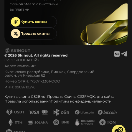
скинов Steam с быстрыми
выплатами
Купить
скины
Продать
скины
© 2026 Skinout. All rights reserved
ОсОО «НОВАПЭЙ»
Адрес компании:
Кыргызская республика, Бишкек, Свердловский
район, ул Киевская 62
Номер ОГРН: 175671-3301-ООО
ИНН: 9909710276
Купить скины CS2
Блог
Продать Скины CS2
FAQ
Карта сайта
Правила использования
Политика конфиденциальности