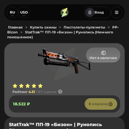
RU
USD
Вход
Главная
>
Купить скины
>
Пистолеты-пулеметы
>
PP-
Bizon
>
StatTrak™ ПП-19 «Бизон» | Рунопись (Немного
поношенное)
Нет в наличии
Рейтинг
4.51
/ 87 оценок
18.522 ₽
В корзину
StatTrak™ ПП-19 «Бизон» | Рунопись