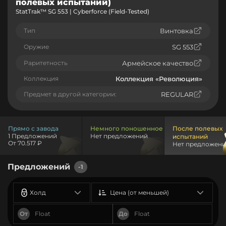
полевых испытаний)
StatTrak™ SG 553 | Cyberforce (Field-Tested)
Тип
Винтовка
Оружие
SG 553
Раритетность
Армейское качество
Коллекция
Коллекция «Революция»
Предмет в другой категории:
REGULAR
Прямо с завода
Немного поношенное
После полевых
1 Предложений
Нет предложений
испытаний
От 70.517 ₽
Нет предложен
Предложений
-1
Холд
Цена (от меньшей)
От
До