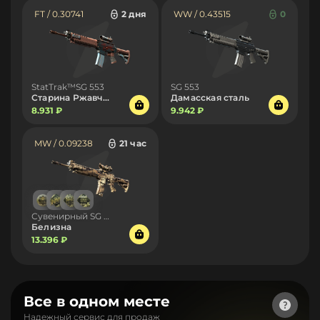
FT / 0.30741
2 дня
WW / 0.43515
0
StatTrak™SG 553
SG 553
Старина Ржавчик
Дамасская сталь
8.931 ₽
9.942 ₽
MW / 0.09238
21 час
Сувенирный SG 553
Белизна
13.396 ₽
Все в одном месте
Надежный сервис для продаж