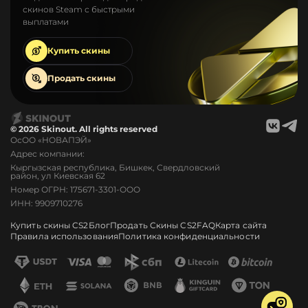
скинов Steam с быстрыми
выплатами
Купить
скины
Продать
скины
© 2026 Skinout. All rights reserved
ОсОО «НОВАПЭЙ»
Адрес компании:
Кыргызская республика, Бишкек, Свердловский
район, ул Киевская 62
Номер ОГРН: 175671-3301-ООО
ИНН: 9909710276
Купить скины CS2
Блог
Продать Скины CS2
FAQ
Карта сайта
Правила использования
Политика конфиденциальности