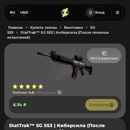
RU
USD
Вход
Главная
>
Купить скины
>
Винтовки
>
SG
553
>
StatTrak™ SG 553 | Киберсила (После полевых
испытаний)
Нет в наличии
Рейтинг
4.6
/ 89 оценок
6.74 ₽
В корзину
StatTrak™ SG 553 | Киберсила (После