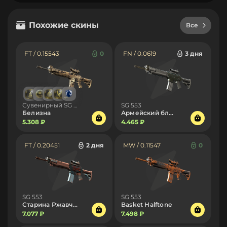
Похожие скины
Все
FT / 0.15543
0
FN / 0.0619
3 дня
Сувенирный SG 553
SG 553
Белизна
Армейский блеск
5.308 ₽
4.465 ₽
FT / 0.20451
2 дня
MW / 0.11547
0
SG 553
SG 553
Старина Ржавчик
Basket Halftone
7.077 ₽
7.498 ₽