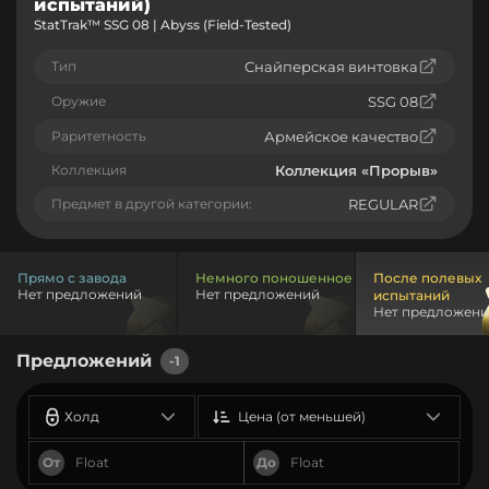
испытаний)
StatTrak™ SSG 08 | Abyss (Field-Tested)
Тип
Снайперская винтовка
Оружие
SSG 08
Раритетность
Армейское качество
Коллекция
Коллекция «Прорыв»
Предмет в другой категории:
REGULAR
Прямо с завода
Немного поношенное
После полевых
Нет предложений
Нет предложений
испытаний
Нет предложен
Предложений
-1
Холд
Цена (от меньшей)
От
До