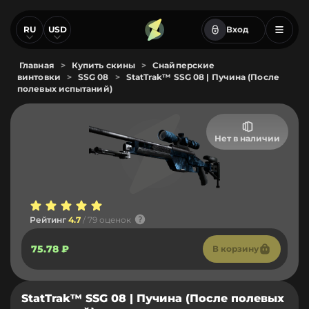
RU
USD
Вход
Главная
>
Купить скины
>
Снайперские
винтовки
>
SSG 08
>
StatTrak™ SSG 08 | Пучина (После
полевых испытаний)
Нет в наличии
Рейтинг
4.7
/ 79 оценок
75.78 ₽
В корзину
StatTrak™ SSG 08 | Пучина (После полевых