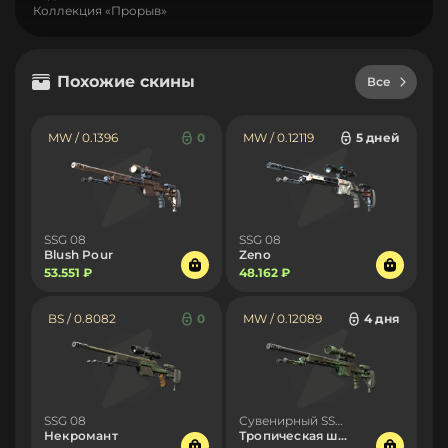
Коллекция «Прорыв»
Похожие скины
Все
MW / 0.1396
0
MW / 0.12119
5 дней
SSG 08
SSG 08
Blush Pour
Zeno
53.551 ₽
48.162 ₽
BS / 0.8082
0
MW / 0.12089
4 дня
SSG 08
Сувенирный SSG 08
Некромант
Тропическая штриховка