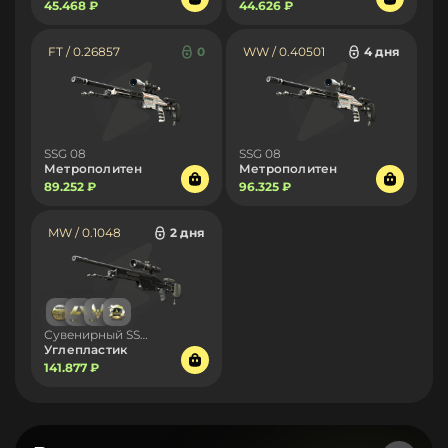
45.468 ₽
44.626 ₽
FT / 0.26857
0
WW / 0.40501
4 дня
SSG 08
SSG 08
Метрополитен
Метрополитен
89.252 ₽
96.325 ₽
MW / 0.1048
2 дня
Сувенирный SSG 08
Углепластик
141.877 ₽