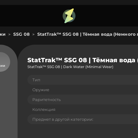
ки
SSG 08
StatTrak™ SSG 08 | Тёмная вода (Немног
>
>
StatTrak™ SSG 08 | Тёмная вод
чии
StatTrak™ SSG 08 | Dark Water (Minimal Wear)
Тип
Оружие
Раритетность
Коллекция
Предмет в другой категории: