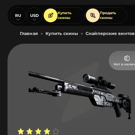
Купить
Продать
RU
USD
скины
скины
Главная
Купить скины
Снайперские винтов
>
>
Нет в нали