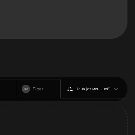
Float
Цена (от меньшей)
До