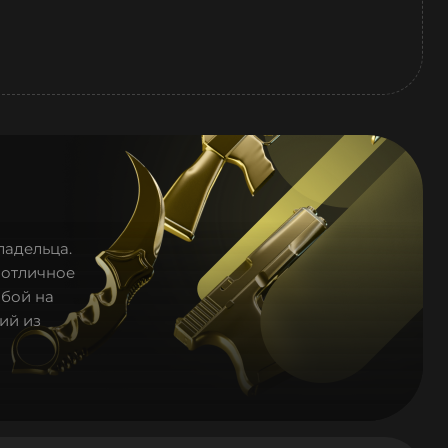
ладельца.
 отличное
 бой на
ий из