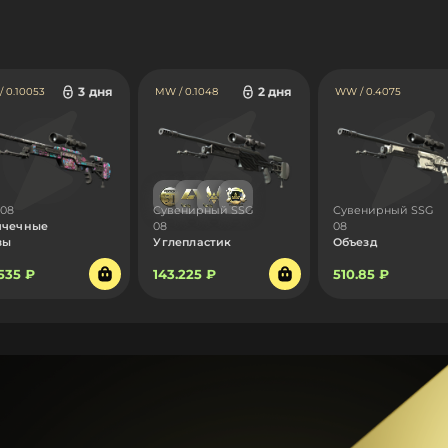
3 дня
2 дня
 0.10053
MW / 0.1048
WW / 0.4075
 08
Сувенирный SSG
Сувенирный SSG
ячечные
08
08
зы
Углепластик
Объезд
.535 ₽
143.225 ₽
510.85 ₽