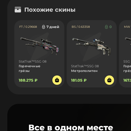
Похожие скины
7 дней
0
FT / 0.29668
BS / 0.63358
MW /
StatTrak™SSG 08
SSG
Горячечные
StatTrak™SSG 08
Гор
грёзы
Метрополитен
грё
188.275 ₽
181.05 ₽
167
Все в одном месте