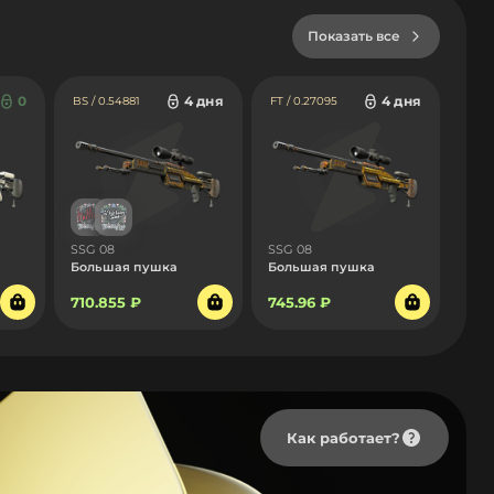
Показать все
0
4 дня
4 дня
BS / 0.54881
FT / 0.27095
SSG 08
SSG 08
Большая пушка
Большая пушка
710.855 ₽
745.96 ₽
Как работает?