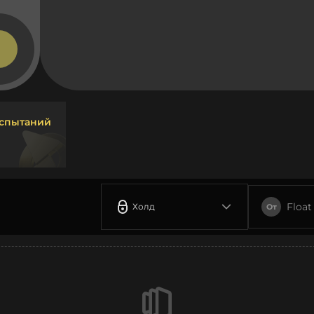
испытаний
Float
Холд
От