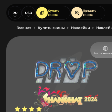
Купить
Продать
RU
USD
скины
скины
Главная
Купить скины
Наклейки
Наклейк
>
>
>
Нет в нали